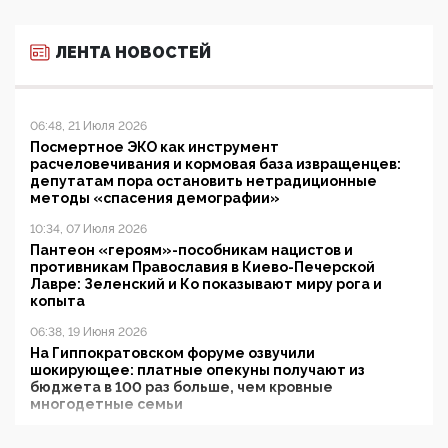
ЛЕНТА НОВОСТЕЙ
06:48, 21 Июля 2026
Посмертное ЭКО как инструмент
расчеловечивания и кормовая база извращенцев:
депутатам пора остановить нетрадиционные
методы «спасения демографии»
10:34, 07 Июля 2026
Пантеон «героям»-пособникам нацистов и
противникам Православия в Киево-Печерской
Лавре: Зеленский и Ко показывают миру рога и
копыта
06:38, 19 Июня 2026
На Гиппократовском форуме озвучили
шокирующее: платные опекуны получают из
бюджета в 100 раз больше, чем кровные
многодетные семьи
05:00, 13 Июня 2026