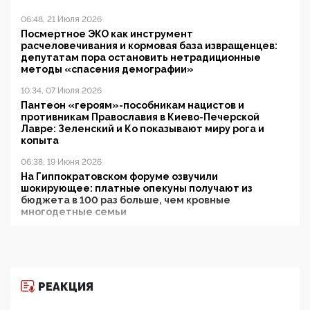
06:48, 21 Июля 2026
Посмертное ЭКО как инструмент
расчеловечивания и кормовая база извращенцев:
депутатам пора остановить нетрадиционные
методы «спасения демографии»
10:34, 07 Июля 2026
Пантеон «героям»-пособникам нацистов и
противникам Православия в Киево-Печерской
Лавре: Зеленский и Ко показывают миру рога и
копыта
06:38, 19 Июня 2026
На Гиппократовском форуме озвучили
шокирующее: платные опекуны получают из
бюджета в 100 раз больше, чем кровные
многодетные семьи
05:00, 13 Июня 2026
Разбор учебника Обществознания под редакцией
Медведева: суверенитет, традиционные ценности
и немного двоемыслия
РЕАКЦИЯ
11:53, 09 Июня 2026
Прокуратура наконец увидела экстремистскую