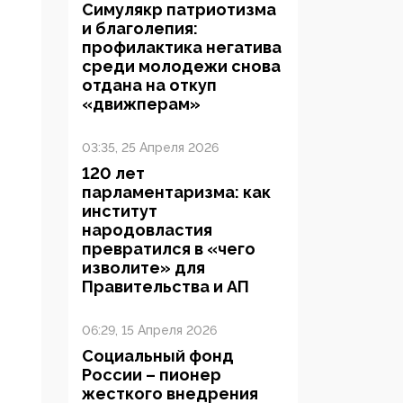
Симулякр патриотизма
и благолепия:
профилактика негатива
среди молодежи снова
отдана на откуп
«движперам»
03:35, 25 Апреля 2026
120 лет
парламентаризма: как
институт
народовластия
превратился в «чего
изволите» для
Правительства и АП
06:29, 15 Апреля 2026
Социальный фонд
России – пионер
жесткого внедрения