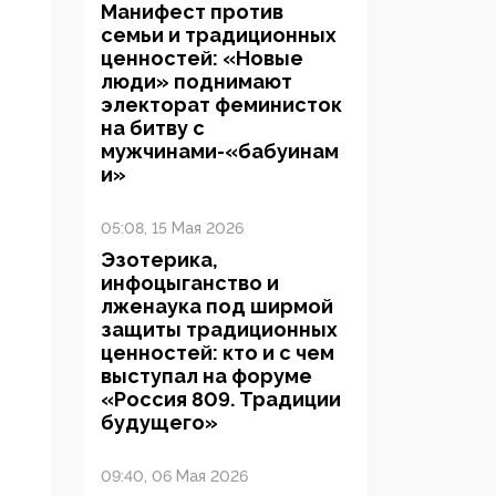
Манифест против
семьи и традиционных
ценностей: «Новые
люди» поднимают
электорат феминисток
на битву с
мужчинами-«бабуинам
и»
05:08, 15 Мая 2026
Эзотерика,
инфоцыганство и
лженаука под ширмой
защиты традиционных
ценностей: кто и с чем
выступал на форуме
«Россия 809. Традиции
будущего»
09:40, 06 Мая 2026