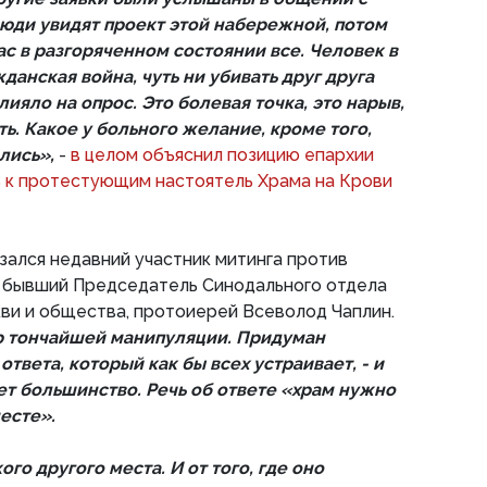
люди увидят проект этой набережной, потом
с в разгоряченном состоянии все. Человек в
данская война, чуть ни убивать друг друга
лияло на опрос. Это болевая точка, это нарыв,
ть. Какое у больного желание, кроме того,
ались»,
-
в целом объяснил позицию епархии
 к протестующим настоятель Храма на Крови
ался недавний участник митинга против
и бывший Председатель Синодального отдела
ви и общества, протоиерей Всеволод Чаплин.
 тончайшей манипуляции. Придуман
ответа, который как бы всех устраивает, - и
ет большинство. Речь об ответе «храм нужно
месте».
го другого места. И от того, где оно