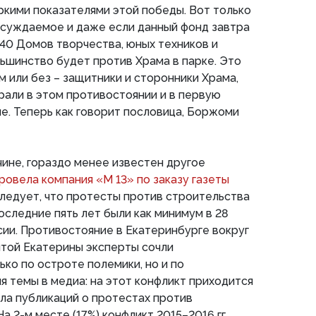
кими показателями этой победы. Вот только
бсуждаемое и даже если данный фонд завтра
40 Домов творчества, юных техников и
льшинство будет против Храма в парке. Это
или без – защитники и сторонники Храма,
грали в этом противостоянии и в первую
е. Теперь как говорит пословица, Боржоми
чине, гораздо менее известен другое
ровела компания «М 13» по заказу газеты
следует, что протесты против строительства
оследние пять лет были как минимум в 28
сии. Противостояние в Екатеринбурге вокруг
ятой Екатерины эксперты сочли
ко по остроте полемики, но и по
 темы в медиа: на этот конфликт приходится
ла публикаций о протестах против
а 2-м месте (17%) конфликт 2015–2016 гг.