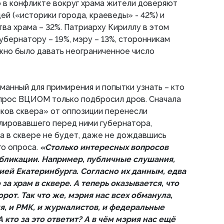
о в конфликте вокруг храма жители доверяют
й («историки города, краеведы» - 42%) и
ва храма – 32%. Патриарху Кириллу в этом
убернатору – 19%, мэру – 13%, сторонникам
жно было давать неограниченное число
уманный для примирения и попытки узнать – кто
опрос ВЦИОМ только подбросил дров. Сначала
ков сквера» от оппозиции перенесли
лировавшего перед ними губернатора,
ма в сквере не будет, даже не дождавшись
го опроса.
«Столько интересных вопросов
убликации. Например, публичные слушания,
ей Екатеринбурга. Согласно их данным, едва
за храм в сквере. А теперь оказывается, что
орот. Так что же, мэрия нас всех обманула,
ня, и РМК, и журналистов, и федеральные
А кто за это ответит? А в чём мэрия нас ещё