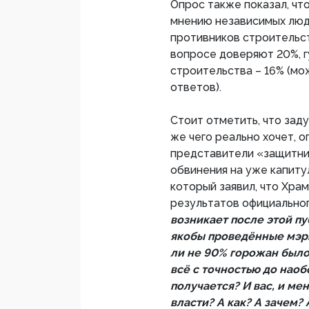
Опрос также показал, чт
мнению независимых люде
противников строительст
вопросе доверяют 20%, г
строительства – 16% (мо
ответов).
Стоит отметить, что зад
же чего реально хочет, 
представители «защитни
обвинения на уже капиту
который заявил, что Хра
результатов официально
возникает после этой п
якобы проведённые мэри
ли не 90% горожан было 
всё с точностью до наоб
получается? И вас, и ме
власти? А как? А зачем? 