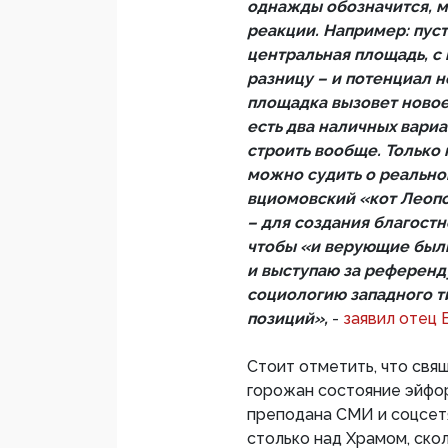
однажды обозначится, м
реакции. Например: пуст
центральная площадь, с
разницу – и потенциал н
площадка вызовет новое
есть два наличных вариа
строить вообще. Только 
можно судить о реальн
вциомовский «кот Леопо
– для создания благостн
чтобы «и верующие были
и выступаю за референд
социологию западного т
позиций»,
-
заявил отец 
Стоит отметить, что свящ
горожан состояние эйфо
преподана СМИ и соцсет
столько над Храмом, скол