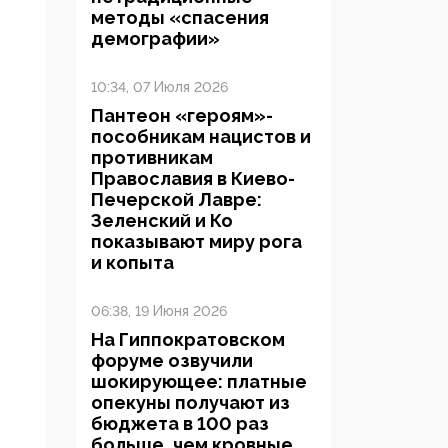
методы «спасения
демографии»
10:34, 07 Июля 2026
Пантеон «героям»-
пособникам нацистов и
противникам
Православия в Киево-
Печерской Лавре:
Зеленский и Ко
показывают миру рога
и копыта
06:38, 19 Июня 2026
На Гиппократовском
форуме озвучили
шокирующее: платные
опекуны получают из
бюджета в 100 раз
больше, чем кровные