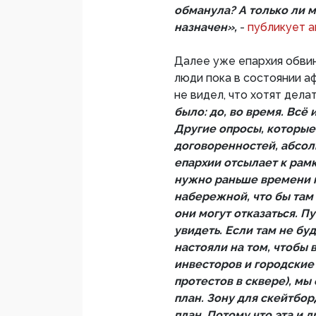
обманула? А только ли 
назначен»,
-
публикует а
Далее уже епархия обвин
люди пока в состоянии а
не видел, что хотят дела
было: до, во время. Всё
Другие опросы, которые
договоренностей, абсолю
епархии отсылает к рамк
нужно раньше времени н
набережной, что бы там 
они могут отказаться. П
увидеть. Если там не буд
настояли на том, чтобы
инвесторов и городские 
протестов в сквере), мы
план. Зону для скейтбор
план. Потому что эта и 