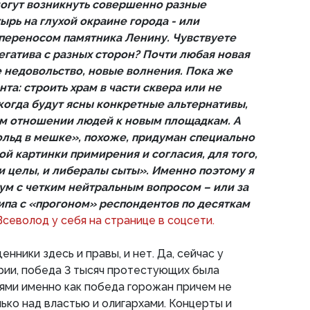
огут возникнуть совершенно разные
ырь на глухой окраине города - или
 переносом памятника Ленину. Чувствуете
егатива с разных сторон? Почти любая новая
 недовольство, новые волнения. Пока же
нта: строить храм в части сквера или не
когда будут ясны конкретные альтернативы,
ом отношении людей к новым площадкам. А
льд в мешке», похоже, придуман специально
ой картинки примирения и согласия, для того,
 целы, и либералы сыты». Именно поэтому я
ум с четким нейтральным вопросом – или за
ипа с «прогоном» респондентов по десяткам
Всеволод у себя на странице в соцсети.
енники здесь и правы, и нет. Да, сейчас у
рии, победа 3 тысяч протестующих была
ями именно как победа горожан причем не
ько над властью и олигархами. Концерты и