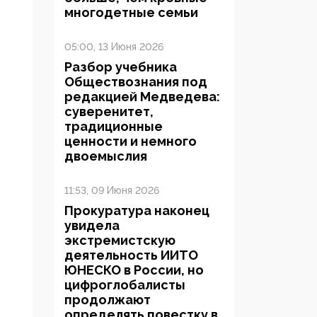
многодетные семьи
05:00, 13 Июня 2026
Разбор учебника
Обществознания под
редакцией Медведева:
суверенитет,
традиционные
ценности и немного
двоемыслия
11:53, 09 Июня 2026
Прокуратура наконец
увидела
экстремистскую
деятельность ИИТО
ЮНЕСКО в России, но
цифроглобалисты
продолжают
определять повестку в