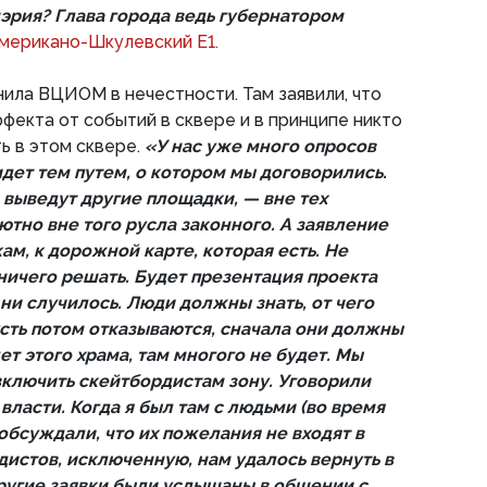
мэрия? Глава города ведь губернатором
мерикано-Шкулевский Е1.
ила ВЦИОМ в нечестности. Там заявили, что
ффекта от событий в сквере и в принципе никто
ть в этом сквере.
«У нас уже много опросов
 идет тем путем, о котором мы договорились.
 выведут другие площадки, — вне тех
тно вне того русла законного. А заявление
ам, к дорожной карте, которая есть. Не
ичего решать. Будет презентация проекта
ни случилось. Люди должны знать, от чего
усть потом отказываются, сначала они должны
ет этого храма, там многого не будет. Мы
 включить скейтбордистам зону. Уговорили
власти. Когда я был там с людьми (во время
 обсуждали, что их пожелания не входят в
дистов, исключенную, нам удалось вернуть в
другие заявки были услышаны в общении с