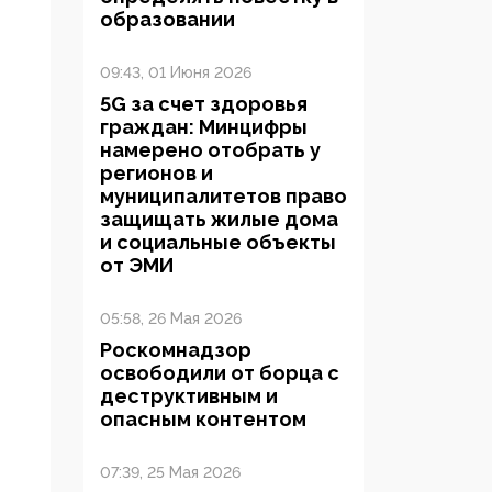
образовании
09:43, 01 Июня 2026
5G за счет здоровья
граждан: Минцифры
намерено отобрать у
регионов и
муниципалитетов право
защищать жилые дома
и социальные объекты
от ЭМИ
05:58, 26 Мая 2026
Роскомнадзор
освободили от борца с
деструктивным и
опасным контентом
07:39, 25 Мая 2026