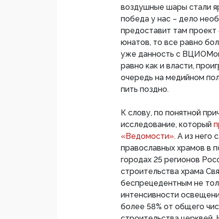
воздушные шары стали яр
победа у нас – дело нео
предоставит там проект 
юнатов, то все равно бо
уже данность с ВЦИОМом 
равно как и власти, прои
очередь на медийном пол
пить поздно.
К слову, по понятной при
исследование, который
п
«Ведомости».
А из него 
православных храмов в п
городах 25 регионов Рос
строительства храма Св
беспрецедентным не толь
интенсивности освещения
более 58% от общего чис
строительства церквей. Н