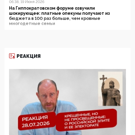
06:38, 19 Июня 2026
На Гиппократовском форуме озвучили
шокирующее: платные опекуны получают из
бюджета в 100 раз больше, чем кровные
многодетные семьи
05:00, 13 Июня 2026
Разбор учебника Обществознания под редакцией
Медведева: суверенитет, традиционные ценности
и немного двоемыслия
РЕАКЦИЯ
11:53, 09 Июня 2026
Прокуратура наконец увидела экстремистскую
деятельность ИИТО ЮНЕСКО в России, но
цифроглобалисты продолжают определять
повестку в образовании
09:43, 01 Июня 2026
5G за счет здоровья граждан: Минцифры намерено
отобрать у регионов и муниципалитетов право
защищать жилые дома и социальные объекты от
ЭМИ
05:58, 26 Мая 2026
Роскомнадзор освободили от борца с
деструктивным и опасным контентом