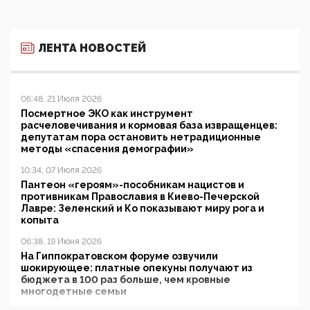
ЛЕНТА НОВОСТЕЙ
06:48, 21 Июля 2026
Посмертное ЭКО как инструмент
расчеловечивания и кормовая база извращенцев:
депутатам пора остановить нетрадиционные
методы «спасения демографии»
10:34, 07 Июля 2026
Пантеон «героям»-пособникам нацистов и
противникам Православия в Киево-Печерской
Лавре: Зеленский и Ко показывают миру рога и
копыта
06:38, 19 Июня 2026
На Гиппократовском форуме озвучили
шокирующее: платные опекуны получают из
бюджета в 100 раз больше, чем кровные
многодетные семьи