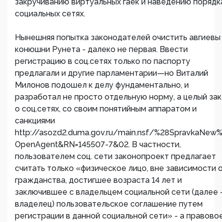
закручиванию виртуальных гаек и наведению порядк
социальных сетях.
Нынешняя попытка законодателей очистить авгиевы
конюшни Рунета - далеко не первая. Ввести
регистрацию в соц.сетях только по паспорту
предлагали и другие парламентарии—но Виталий
Милонов подошел к делу фундаментально, и
разработал не просто отдельную норму, а целый за
о соц.сетях, со своим понятийным аппаратом и
санкциями
http://asozd2.duma.gov.ru/main.nsf/%28SpravkaNew
OpenAgent&RN=145507-7&02. В частности,
пользователем соц. сети законопроект предлагает
считать только «физическое лицо, вне зависимости 
гражданства, достигшее возраста 14 лет и
заключившее с владельцем социальной сети (далее 
владелец) пользовательское соглашение путем
регистрации в данной социальной сети» - а правово