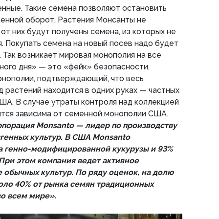
енные. Такие семена позволяют остановить
менной оборот. Растения Монсанты не
 от них будут получены семена, из которых не
. Покупать семена на новый посев надо будет
. Так возникает мировая монополия на все
ного дня» — это «фейк» безопасности.
онополии, подтверждающий, что весь
 растений находится в одних руках — частных
ША. В случае утраты контроля над коллекцией
ится зависима от семенной монополии США.
порация Monsanto — лидер по производству
генных культур. В США Monsanto
а генно-модифицированной кукурузы и 93%
 При этом компания ведет активное
 обычных культур. По ряду оценок, на долю
оло 40% от рынка семян традиционных
во всем мире».