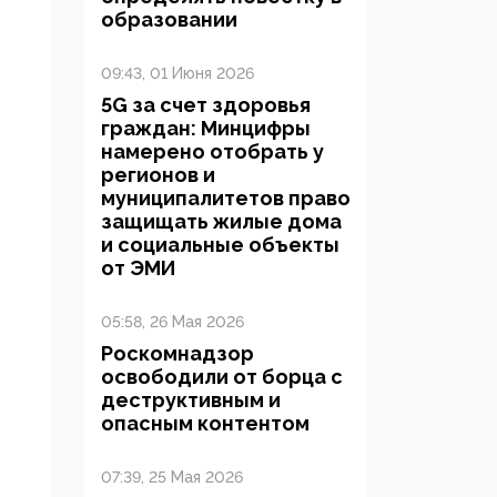
образовании
09:43, 01 Июня 2026
5G за счет здоровья
граждан: Минцифры
намерено отобрать у
регионов и
муниципалитетов право
защищать жилые дома
и социальные объекты
от ЭМИ
05:58, 26 Мая 2026
Роскомнадзор
освободили от борца с
деструктивным и
опасным контентом
07:39, 25 Мая 2026