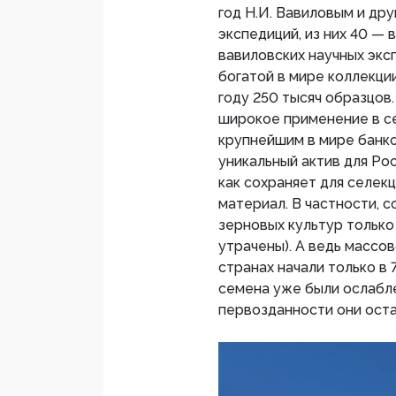
год Н.И. Вавиловым и др
экспедиций, из них 40 — 
вавиловских научных экс
богатой в мире коллекци
году 250 тысяч образцов
широкое применение в се
крупнейшим в мире банко
уникальный актив для Рос
как сохраняет для селек
материал. В частности, 
зерновых культур только 
утрачены). А ведь массо
странах начали только в 
семена уже были ослабле
первозданности они ос