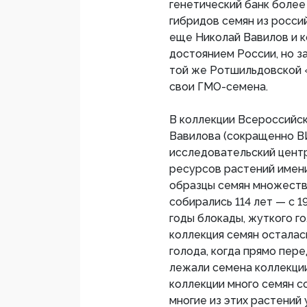
генетический банк более 
гибридов семян из росси
еще Николай Вавилов и к
достоянием России, но з
той же Ротшильдовской 
свои ГМО-семена.
В коллекции Всероссийск
Вавилова (сокращенно В
исследовательский цент
ресурсов растений имени
образцы семян множеств
собирались 114 лет — c 1
годы блокады, жуткого г
коллекция семян осталас
голода, когда прямо пере
лежали семена коллекции
коллекции много семян со
многие из этих растений 