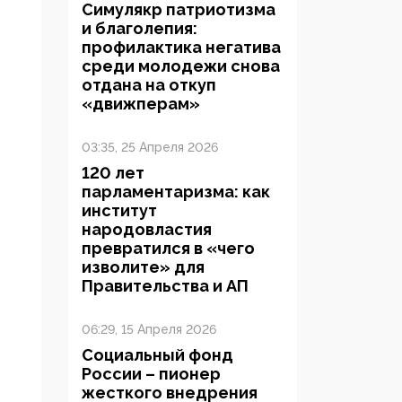
Симулякр патриотизма
и благолепия:
профилактика негатива
среди молодежи снова
отдана на откуп
«движперам»
03:35, 25 Апреля 2026
120 лет
парламентаризма: как
институт
народовластия
превратился в «чего
изволите» для
Правительства и АП
06:29, 15 Апреля 2026
Социальный фонд
России – пионер
жесткого внедрения