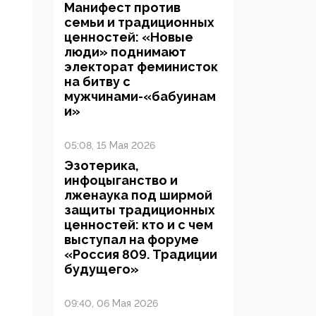
Манифест против
семьи и традиционных
ценностей: «Новые
люди» поднимают
электорат феминисток
на битву с
мужчинами-«бабуинам
и»
05:08, 15 Мая 2026
Эзотерика,
инфоцыганство и
лженаука под ширмой
защиты традиционных
ценностей: кто и с чем
выступал на форуме
«Россия 809. Традиции
будущего»
09:40, 06 Мая 2026