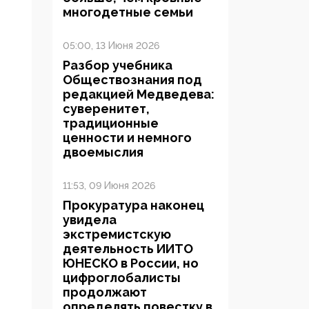
многодетные семьи
05:00, 13 Июня 2026
Разбор учебника
Обществознания под
редакцией Медведева:
суверенитет,
традиционные
ценности и немного
двоемыслия
11:53, 09 Июня 2026
Прокуратура наконец
увидела
экстремистскую
деятельность ИИТО
ЮНЕСКО в России, но
цифроглобалисты
продолжают
определять повестку в