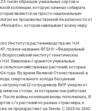
2,5 тысяч образцов уникальных сортов и
йской коллекции, которую начинал собирать
оторая является не просто национальным
алогом ее продовольственной безопасности от
«Monsanto», которая навязывает всему миру
ого Института растениеводства им. Н.И.
ИР, полное название ФГБНУ «Федеральный
р Всероссийский институт генетических
 Н.И. Вавилова») хранятся уникальные
а сельскохозяйственных растений, которые
904 года. Во время Великой Отечественной, в
олода, смертельного холода бесценная
ь нетронутой.12 сотрудников ВИР умерли от
д ними на столах, за которыми они работали,
. После войны коллекция вновь пополнялась. В
ртов с/х растений из разных стран мира, и
уже не произрастают на Земле. С 1923 по 1940