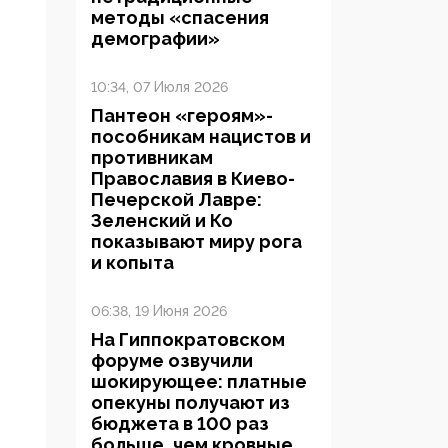
методы «спасения
демографии»
10:34, 07 Июля 2026
Пантеон «героям»-
пособникам нацистов и
противникам
Православия в Киево-
Печерской Лавре:
Зеленский и Ко
показывают миру рога
и копыта
06:38, 19 Июня 2026
На Гиппократовском
форуме озвучили
шокирующее: платные
опекуны получают из
бюджета в 100 раз
больше, чем кровные