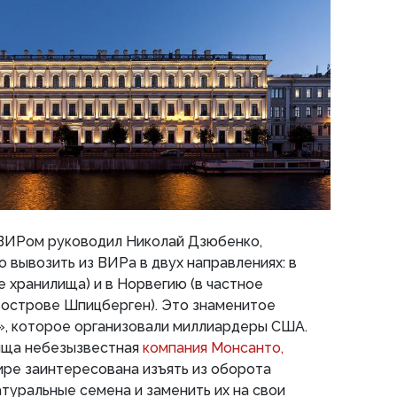
 ВИРом руководил Николай Дзюбенко,
 вывозить из ВИРа в двух направлениях: в
е хранилища) и в Норвегию (в частное
 острове Шпицберген). Это знаменитое
», которое организовали миллиардеры США.
ища небезызвестная
компания Монсанто,
ире заинтересована изъять из оборота
туральные семена и заменить их на свои