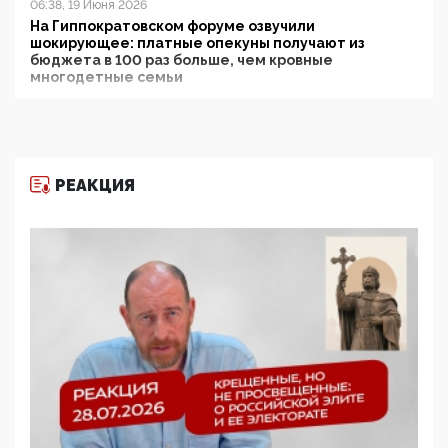
06:38, 19 Июня 2026
На Гиппократовском форуме озвучили
шокирующее: платные опекуны получают из
бюджета в 100 раз больше, чем кровные
многодетные семьи
05:00, 13 Июня 2026
Разбор учебника Обществознания под редакцией
Медведева: суверенитет, традиционные ценности
и немного двоемыслия
РЕАКЦИЯ
11:53, 09 Июня 2026
Прокуратура наконец увидела экстремистскую
деятельность ИИТО ЮНЕСКО в России, но
цифроглобалисты продолжают определять
повестку в образовании
09:43, 01 Июня 2026
5G за счет здоровья граждан: Минцифры намерено
отобрать у регионов и муниципалитетов право
защищать жилые дома и социальные объекты от
ЭМИ
05:58, 26 Мая 2026
Роскомнадзор освободили от борца с
деструктивным и опасным контентом