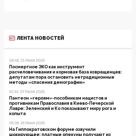
ЛЕНТА НОВОСТЕЙ
06:48, 21 Июля 2026
Посмертное ЭКО как инструмент
расчеловечивания и кормовая база извращенцев:
депутатам пора остановить нетрадиционные
методы «спасения демографии»
10:34, 07 Июля 2026
Пантеон «героям»-пособникам нацистов и
противникам Православия в Киево-Печерской
Лавре: Зеленский и Ко показывают миру рога и
копыта
06:38, 19 Июня 2026
На Гиппократовском форуме озвучили
шокирующее: платные опекуны получают из