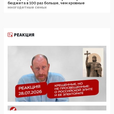
бюджета в 100 раз больше, чем кровные
многодетные семьи
05:00, 13 Июня 2026
Разбор учебника Обществознания под редакцией
Медведева: суверенитет, традиционные ценности
и немного двоемыслия
РЕАКЦИЯ
11:53, 09 Июня 2026
Прокуратура наконец увидела экстремистскую
деятельность ИИТО ЮНЕСКО в России, но
цифроглобалисты продолжают определять
повестку в образовании
09:43, 01 Июня 2026
5G за счет здоровья граждан: Минцифры намерено
отобрать у регионов и муниципалитетов право
защищать жилые дома и социальные объекты от
ЭМИ
05:58, 26 Мая 2026
Роскомнадзор освободили от борца с
деструктивным и опасным контентом
07:39, 25 Мая 2026
Манифест против семьи и традиционных