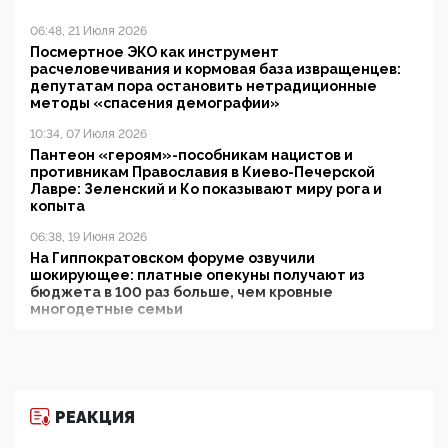
06:48, 21 Июля 2026
Посмертное ЭКО как инструмент
расчеловечивания и кормовая база извращенцев:
депутатам пора остановить нетрадиционные
методы «спасения демографии»
10:34, 07 Июля 2026
Пантеон «героям»-пособникам нацистов и
противникам Православия в Киево-Печерской
Лавре: Зеленский и Ко показывают миру рога и
копыта
06:38, 19 Июня 2026
На Гиппократовском форуме озвучили
шокирующее: платные опекуны получают из
бюджета в 100 раз больше, чем кровные
многодетные семьи
05:00, 13 Июня 2026
Разбор учебника Обществознания под редакцией
Медведева: суверенитет, традиционные ценности
и немного двоемыслия
РЕАКЦИЯ
11:53, 09 Июня 2026
Прокуратура наконец увидела экстремистскую