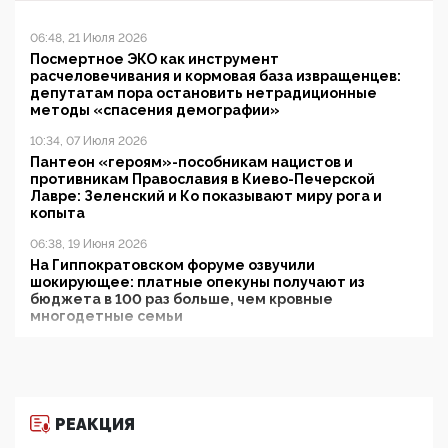
06:48, 21 Июля 2026
Посмертное ЭКО как инструмент
расчеловечивания и кормовая база извращенцев:
депутатам пора остановить нетрадиционные
методы «спасения демографии»
10:34, 07 Июля 2026
Пантеон «героям»-пособникам нацистов и
противникам Православия в Киево-Печерской
Лавре: Зеленский и Ко показывают миру рога и
копыта
06:38, 19 Июня 2026
На Гиппократовском форуме озвучили
шокирующее: платные опекуны получают из
бюджета в 100 раз больше, чем кровные
многодетные семьи
05:00, 13 Июня 2026
Разбор учебника Обществознания под редакцией
Медведева: суверенитет, традиционные ценности
и немного двоемыслия
РЕАКЦИЯ
11:53, 09 Июня 2026