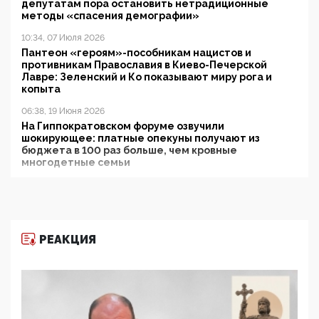
депутатам пора остановить нетрадиционные
методы «спасения демографии»
10:34, 07 Июля 2026
Пантеон «героям»-пособникам нацистов и
противникам Православия в Киево-Печерской
Лавре: Зеленский и Ко показывают миру рога и
копыта
06:38, 19 Июня 2026
На Гиппократовском форуме озвучили
шокирующее: платные опекуны получают из
бюджета в 100 раз больше, чем кровные
многодетные семьи
05:00, 13 Июня 2026
Разбор учебника Обществознания под редакцией
Медведева: суверенитет, традиционные ценности
и немного двоемыслия
РЕАКЦИЯ
11:53, 09 Июня 2026
Прокуратура наконец увидела экстремистскую
деятельность ИИТО ЮНЕСКО в России, но
цифроглобалисты продолжают определять
повестку в образовании