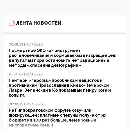
ЛЕНТА НОВОСТЕЙ
06:48, 21 Июля 2026
Посмертное ЭКО как инструмент
расчеловечивания и кормовая база извращенцев:
депутатам пора остановить нетрадиционные
методы «спасения демографии»
10:34, 07 Июля 2026
Пантеон «героям»-пособникам нацистов и
противникам Православия в Киево-Печерской
Лавре: Зеленский и Ко показывают миру рога и
копыта
06:38, 19 Июня 2026
На Гиппократовском форуме озвучили
шокирующее: платные опекуны получают из
бюджета в 100 раз больше, чем кровные
многодетные семьи