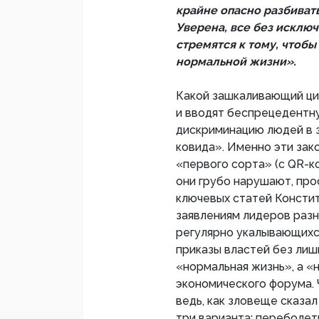
крайне опасно разбиват
Уверена, все без исклю
стремятся к тому, чтобы
нормальной жизни».
Какой зашкаливающий цин
и вводят беспрецедентн
дискриминацию людей в з
ковида». Именно эти за
«первого сорта» (с QR-к
они грубо нарушают, пр
ключевых статей Констит
заявлениям лидеров разн
регулярно укалывающихс
приказы властей без лиш
«нормальная жизнь», а «
экономического форума. 
ведь, как зловеще сказа
три варианта: переболеть