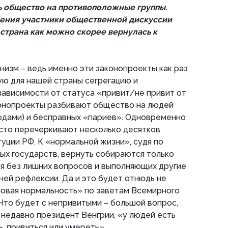
ь общество на противоположные группы.
чения участники общественной дискуссии
 страна как можно скорее вернулась к
изм – ведь именно эти законопроекты как раз
ую для нашей страны сегрегацию и
ависимости от статуса «привит/не привит от
конопроекты разбивают общество на людей
одами) и бесправных «париев». Одновременно
осто перечеркивают несколько десятков
уции РФ. К «нормальной жизни», судя по
ых государств, вернуть собираются только
я без лишних вопросов и выполняющих другие
ней рефлексии. Да и это будет отнюдь не
новая нормальность» по заветам Всемирного
Что будет с непривитыми – большой вопрос,
л недавно президент Венгрии, «у людей есть
, привиться или умереть».