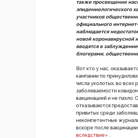
также просвещение нас
эпидемиологического ха
участников общественно
официального интернет-
наблюдается недостаток
новой коронавирусной и
вводятся в заблуждение
блогерами, общественн
Вот кто у нас, оказываетс
кампании по принудиловк
числа уколотых, во всех
заболеваемости ковидом 
вакцинацией и не пахло.
отказываются предостав
привитых среди заболев
некомпетентные журнал
вскоре после вакцинации
вследствие»
.