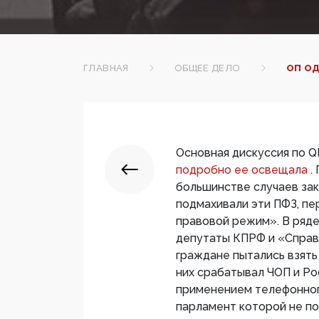
ГЛАВНАЯ
ОБЩЕЕ ДЕЛО
ОП О
Основная дискуссия по Q
подробно ее освещала
.
большинстве случаев за
подмахивали эти ПФЗ, п
правовой режим». В ряде
депутаты КПРФ и «Справ
граждане пытались взят
них срабатывал ЧОП и Ро
применением телефонног
парламент которой не п