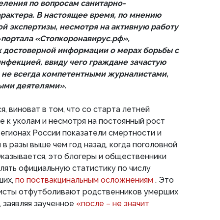
еления по вопросам санитарно-
рактера. В настоящее время, по мнению
й экспертизы, несмотря на активную работу
портала «Стопкоронавирус.рф»,
 достоверной информации о мерах борьбы с
нфекцией, ввиду чего граждане зачастую
 не всегда компетентными журналистами,
ыми деятелями».
я, виноват в том, что со старта летней
е к уколам и несмотря на постоянный рост
 регионах России показатели смертности и
в разы выше чем год назад, когда поголовной
 Оказывается, это блогеры и общественники
лять официальную статистику по числу
ших,
по поствакцинальным осложнениям
. Это
исты отфутболивают родственников умерших
, заявляя заученное
«после – не значит