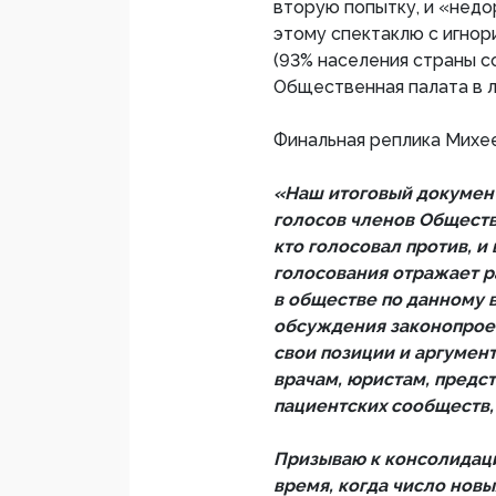
вторую попытку, и «недо
этому спектаклю с игно
(93% населения страны 
Общественная палата в 
Финальная реплика Михе
«Наш итоговый докумен
голосов членов Обществе
кто голосовал против, и
голосования отражает р
в обществе по данному в
обсуждения законопрое
свои позиции и аргумент
врачам, юристам, предс
пациентских сообществ,
Призываю к консолидаци
время, когда число нов