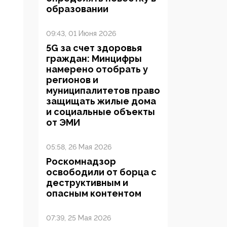
образовании
09:43, 01 Июня 2026
5G за счет здоровья
граждан: Минцифры
намерено отобрать у
регионов и
муниципалитетов право
защищать жилые дома
и социальные объекты
от ЭМИ
05:58, 26 Мая 2026
Роскомнадзор
освободили от борца с
деструктивным и
опасным контентом
07:39, 25 Мая 2026