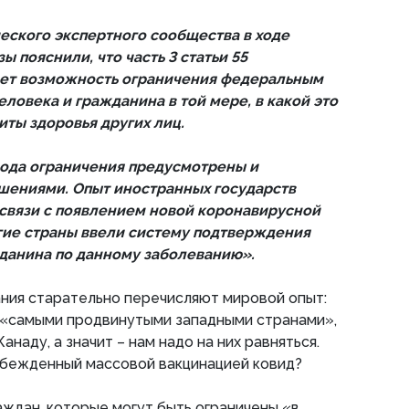
ского экспертного сообщества в ходе
 пояснили, что часть 3 статьи 55
ает возможность ограничения федеральным
еловека и гражданина в той мере, в какой это
иты здоровья других лиц.
рода ограничения предусмотрены и
ениями. Опыт иностранных государств
в связи с появлением новой коронавирусной
гие страны ввели систему подтверждения
данина по данному заболеванию».
ния старательно перечисляют мировой опыт:
 «самыми продвинутыми западными странами»,
анаду, а значит – нам надо на них равняться.
побежденный массовой вакцинацией ковид?
аждан, которые могут быть ограничены «в