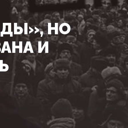
ДЫ», НО
АНА И
Ь