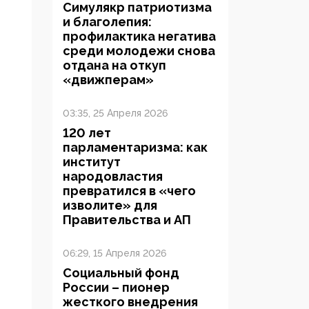
Симулякр патриотизма
и благолепия:
профилактика негатива
среди молодежи снова
отдана на откуп
«движперам»
03:35, 25 Апреля 2026
120 лет
парламентаризма: как
институт
народовластия
превратился в «чего
изволите» для
Правительства и АП
06:29, 15 Апреля 2026
Социальный фонд
России – пионер
жесткого внедрения