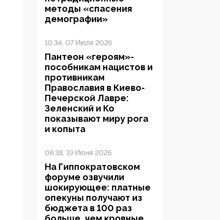
методы «спасения
демографии»
10:34, 07 Июля 2026
Пантеон «героям»-
пособникам нацистов и
противникам
Православия в Киево-
Печерской Лавре:
Зеленский и Ко
показывают миру рога
и копыта
06:38, 19 Июня 2026
На Гиппократовском
форуме озвучили
шокирующее: платные
опекуны получают из
бюджета в 100 раз
больше, чем кровные