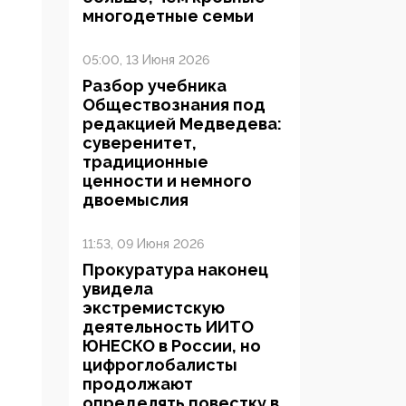
многодетные семьи
05:00, 13 Июня 2026
Разбор учебника
Обществознания под
редакцией Медведева:
суверенитет,
традиционные
ценности и немного
двоемыслия
11:53, 09 Июня 2026
Прокуратура наконец
увидела
экстремистскую
деятельность ИИТО
ЮНЕСКО в России, но
цифроглобалисты
продолжают
определять повестку в