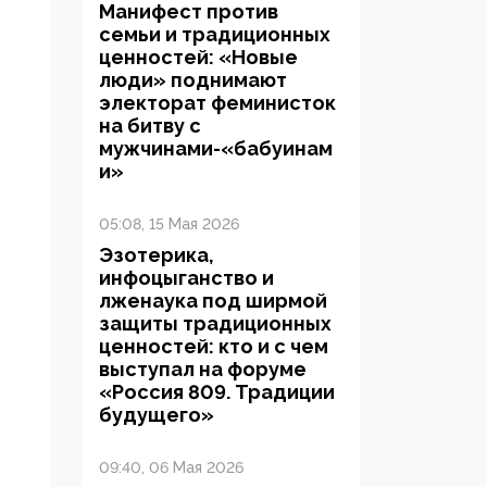
Манифест против
семьи и традиционных
ценностей: «Новые
люди» поднимают
электорат феминисток
на битву с
мужчинами-«бабуинам
и»
05:08, 15 Мая 2026
Эзотерика,
инфоцыганство и
лженаука под ширмой
защиты традиционных
ценностей: кто и с чем
выступал на форуме
«Россия 809. Традиции
будущего»
09:40, 06 Мая 2026