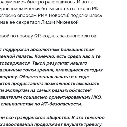
разумение» быстро разрешилось. И вот к
рированием мнения большинства граждан РФ
согласно опросам РИА Новости) подключилась
лице ее секретаря Лидии Михеевой.
евой по поводу QR-кодных законопроектов:
т поддержан абсолютным большинством
нной палаты. Конечно, есть среди нас и те,
 воздержался. Такой результат нашего
азличные точки зрения, имеющиеся сегодня
опросу. Общественная палата и в ходе
ктов предоставила возможность высказать
ы экспертам из самых разных областей:
тавителям социально ориентированных НКО,
 специалистам по ИТ-безопасности.
и все гражданское общество. В это тяжелое
ых заболеваний продолжает внушать тревогу,