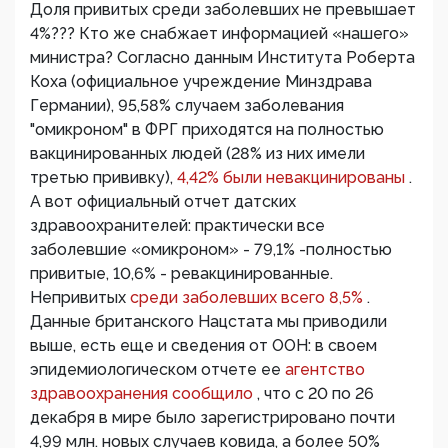
Доля привитых среди заболевших не превышает
4%??? Кто же снабжает информацией «нашего»
министра? Согласно данным Института Роберта
Коха (официальное учреждение Минздрава
Германии), 95,58% случаем заболевания
"омикроном" в ФРГ приходятся на полностью
вакцинированных людей (28% из них имели
третью прививку),
4,42% были невакцинированы
.
А вот официальный отчет датских
здравоохранителей: практически все
заболевшие «омикроном» - 79,1% -полностью
привитые, 10,6% - ревакцинированные.
Непривитых
среди заболевших всего 8,5%
.
Данные британского Нацстата мы приводили
выше, есть еще и сведения от ООН: в своем
эпидемиологическом отчете ее
агентство
здравоохранения сообщило
, что с 20 по 26
декабря в мире было зарегистрировано почти
4,99 млн. новых случаев ковида, а более 50%