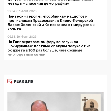
методы «спасения демографии»
10:34, 07 Июля 2026
Пантеон «героям»-пособникам нацистов и
противникам Православия в Киево-Печерской
Лавре: Зеленский и Ко показывают миру рога и
копыта
06:38, 19 Июня 2026
На Гиппократовском форуме озвучили
шокирующее: платные опекуны получают из
бюджета в 100 раз больше, чем кровные
многодетные семьи
05:00, 13 Июня 2026
Разбор учебника Обществознания под редакцией
Медведева: суверенитет, традиционные ценности
и немного двоемыслия
РЕАКЦИЯ
11:53, 09 Июня 2026
Прокуратура наконец увидела экстремистскую
деятельность ИИТО ЮНЕСКО в России, но
цифроглобалисты продолжают определять
повестку в образовании
09:43, 01 Июня 2026