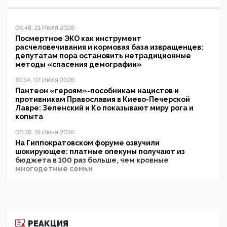
06:48, 21 Июля 2026
Посмертное ЭКО как инструмент
расчеловечивания и кормовая база извращенцев:
депутатам пора остановить нетрадиционные
методы «спасения демографии»
10:34, 07 Июля 2026
Пантеон «героям»-пособникам нацистов и
противникам Православия в Киево-Печерской
Лавре: Зеленский и Ко показывают миру рога и
копыта
06:38, 19 Июня 2026
На Гиппократовском форуме озвучили
шокирующее: платные опекуны получают из
бюджета в 100 раз больше, чем кровные
многодетные семьи
05:00, 13 Июня 2026
Разбор учебника Обществознания под редакцией
Медведева: суверенитет, традиционные ценности
и немного двоемыслия
РЕАКЦИЯ