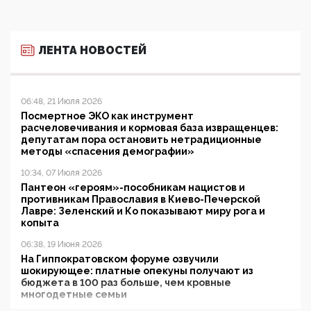
ЛЕНТА НОВОСТЕЙ
06:48, 21 Июля 2026
Посмертное ЭКО как инструмент
расчеловечивания и кормовая база извращенцев:
депутатам пора остановить нетрадиционные
методы «спасения демографии»
10:34, 07 Июля 2026
Пантеон «героям»-пособникам нацистов и
противникам Православия в Киево-Печерской
Лавре: Зеленский и Ко показывают миру рога и
копыта
06:38, 19 Июня 2026
На Гиппократовском форуме озвучили
шокирующее: платные опекуны получают из
бюджета в 100 раз больше, чем кровные
многодетные семьи