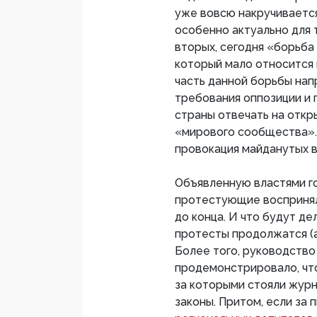
уже вовсю накручивается
особенно актуально для 
вторых, сегодня «борьба
который мало относится 
часть данной борьбы нап
требования оппозиции и 
страны отвечать на отк
«мирового сообщества». 
провокация майданутых в
Объявленную властями г
протестующие восприняли
до конца. И что будут де
протесты продолжатся (а
Более того, руководство
продемонстрировало, что
за которыми стояли журн
законы. Притом, если за