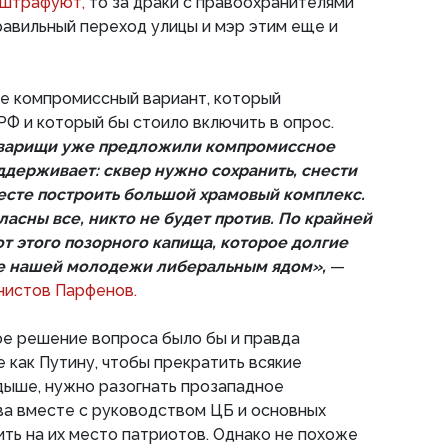
 штрафуют,
то за драки с правоохранителями
авильный переход улицы и мэр этим еще и
ее компромиссный вариант, который
Ф и который бы стоило включить в опрос.
варищи уже предложили компромиссное
ддерживает: сквер нужно сохранить, снести
месте построить большой храмовый комплекс.
гласны все, никто не будет против. По крайней
от этого позорного капища, которое долгие
ие нашей молодежи либеральным ядом»,
—
нистов Парфенов.
ое решение вопроса было бы и правда
е как Путину, чтобы прекратить всякие
дыше, нужно разогнать прозападное
а вместе с руководством ЦБ и основных
ить на их место патриотов. Однако не похоже