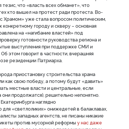
 тезис, что «власть всех обманет», что
тех кто вышел на протест ради протеста. Во-
 с Храмом» уже стала вопросом политическим,
к конкретному городу и скверу – основная
равлена на «нагибание властей» под
проверку готовности руководства региона и
рытые выступления при поддержке СМИ и
Об этом говорит в частности, вчерашняя
озе резиденции Патриарха.
орода приостановку строительства храма
 как свою победу, а потому будут «давить»
лать местные власти и центральные, если
 они продолжатся), решительно непонятно.
 Екатеринбурга наглядно
 для «светлоликих» онижедетей в балаклавах,
алисты западных агентств, не писаны никакие
 пикеты против мусорной реформы
у нас даже