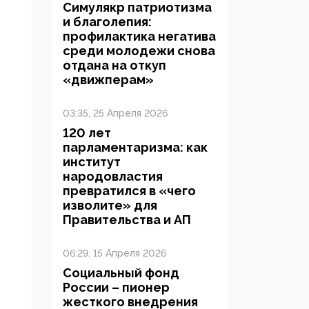
Симулякр патриотизма
и благолепия:
профилактика негатива
среди молодежи снова
отдана на откуп
«движперам»
03:35, 25 Апреля 2026
120 лет
парламентаризма: как
институт
народовластия
превратился в «чего
изволите» для
Правительства и АП
06:29, 15 Апреля 2026
Социальный фонд
России – пионер
жесткого внедрения