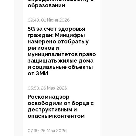
образовании
09:43, 01 Июня 2026
5G за счет здоровья
граждан: Минцифры
намерено отобрать у
регионов и
муниципалитетов право
защищать жилые дома
и социальные объекты
от ЭМИ
05:58, 26 Мая 2026
Роскомнадзор
освободили от борца с
деструктивным и
опасным контентом
07:39, 25 Мая 2026