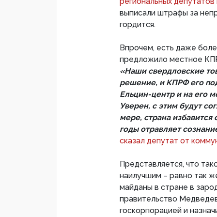
региональных депутатов
выписали штрафы за непр
гордится.
Впрочем, есть даже бол
предложило местное КПР
«Наши свердловские то
решение, и КПРФ его по
Ельцин-центр и на его 
Уверен, с этим будут со
мере, страна избавится 
годы отравляет сознан
сказал депутат от комму
Представляется, что так
наилучшим – равно так ж
майданы в стране в заро
правительство Медведев
госкорпорацией и назнач