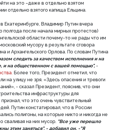
ойти на это –даже в отдельно взятом
ии отдельно взятого капища Ельцина.
в Екатеринбурге, Владимир Путин вчера
то полгода после начала мирных протестов)
нгельлской области почему-то не рады что им
 московский мусору в результате сговора
на и Архангельского Орлова. По словам Путина
зом следить за качеством исполнения и на
, и на общественном с вашей помощью",
-
рства.
Более того, Президент отметил, что
и на улицу не зря. «Здесь опасения и тревоги
ний», - сказал Президент, пояснив, что они
строительства инфраструктуры для
 признал, что это очень чувствительный
дей. Путин констатировал, что в России
лись полигоны, на которые никто и никогда не
о сваливая на них мусор.
"Все уже перешло
ы этим заняться", - добавил он. -"Я