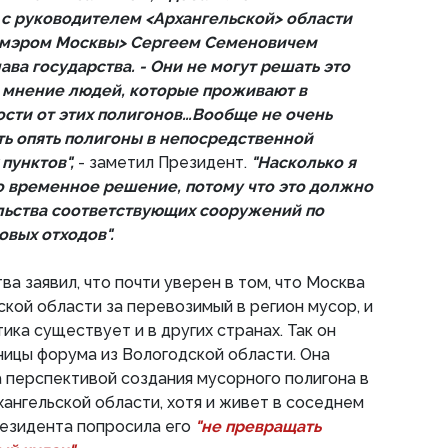
 с руководителем <Архангельской> области
 <мэром Москвы> Сергеем Семеновичем
ава государства. - Они не могут решать это
 мнение людей, которые проживают в
сти от этих полигонов…Вообще не очень
ть опять полигоны в непосредственной
пунктов",
- заметил Президент.
"Насколько я
о временное решение, потому что это должно
льства соответствующих сооружений по
овых отходов".
ва заявил, что почти уверен в том, что Москва
ской области за перевозимый в регион мусор, и
тика существует и в других странах. Так он
ницы форума из Вологодской области. Она
а перспективой создания мусорного полигона в
ангельской области, хотя и живет в соседнем
резидента попросила его
"не превращать