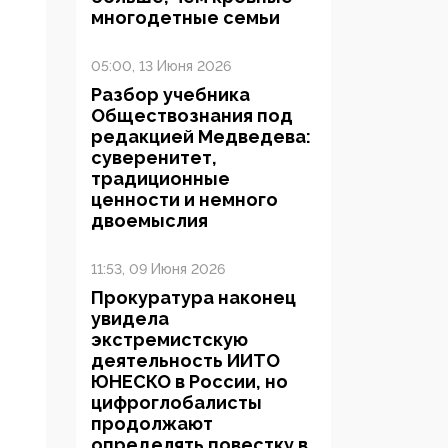
многодетные семьи
05:00, 13 Июня 2026
Разбор учебника
Обществознания под
редакцией Медведева:
суверенитет,
традиционные
ценности и немного
двоемыслия
11:53, 09 Июня 2026
Прокуратура наконец
увидела
экстремистскую
деятельность ИИТО
ЮНЕСКО в России, но
цифроглобалисты
продолжают
определять повестку в