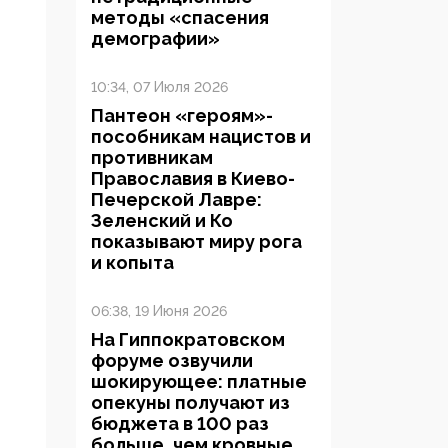
методы «спасения
демографии»
10:34, 07 Июля 2026
Пантеон «героям»-
пособникам нацистов и
противникам
Православия в Киево-
Печерской Лавре:
Зеленский и Ко
показывают миру рога
и копыта
06:38, 19 Июня 2026
На Гиппократовском
форуме озвучили
шокирующее: платные
опекуны получают из
бюджета в 100 раз
больше, чем кровные