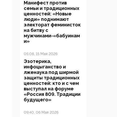
Манифест против
семьи и традиционных
ценностей: «Новые
люди» поднимают
электорат феминисток
на битву с
мужчинами-«бабуинам
и»
05:08, 15 Мая 2026
Эзотерика,
инфоцыганство и
лженаука под ширмой
защиты традиционных
ценностей: кто и с чем
выступал на форуме
«Россия 809. Традиции
будущего»
09:40, 06 Мая 2026