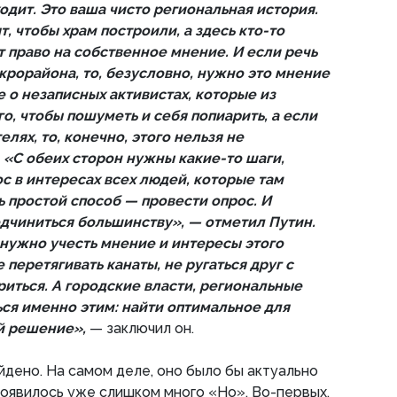
ходит. Это ваша чисто региональная история.
т, чтобы храм построили, а здесь кто-то
 право на собственное мнение. И если речь
крорайона, то, безусловно, нужно это мнение
не о незаписных активистах, которые из
о, чтобы пошуметь и себя попиарить, а если
лях, то, конечно, этого нельзя не
. «С обеих сторон нужны какие-то шаги,
с в интересах всех людей, которые там
ь простой способ — провести опрос. И
чиниться большинству», — отметил Путин.
 нужно учесть мнение и интересы этого
перетягивать канаты, не ругаться друг с
ориться. А городские власти, региональные
ся именно этим: найти оптимальное для
й решение»,
— заключил он.
йдено. На самом деле, оно было бы актуально
появилось уже слишком много «Но». Во-первых,