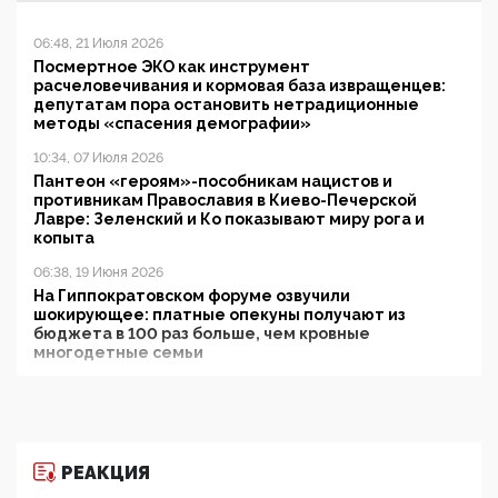
06:48, 21 Июля 2026
Посмертное ЭКО как инструмент
расчеловечивания и кормовая база извращенцев:
депутатам пора остановить нетрадиционные
методы «спасения демографии»
10:34, 07 Июля 2026
Пантеон «героям»-пособникам нацистов и
противникам Православия в Киево-Печерской
Лавре: Зеленский и Ко показывают миру рога и
копыта
06:38, 19 Июня 2026
На Гиппократовском форуме озвучили
шокирующее: платные опекуны получают из
бюджета в 100 раз больше, чем кровные
многодетные семьи
05:00, 13 Июня 2026
Разбор учебника Обществознания под редакцией
Медведева: суверенитет, традиционные ценности
и немного двоемыслия
РЕАКЦИЯ
11:53, 09 Июня 2026