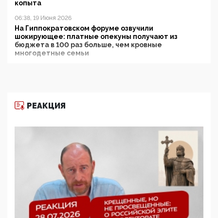
копыта
06:38, 19 Июня 2026
На Гиппократовском форуме озвучили
шокирующее: платные опекуны получают из
бюджета в 100 раз больше, чем кровные
многодетные семьи
05:00, 13 Июня 2026
Разбор учебника Обществознания под редакцией
Медведева: суверенитет, традиционные ценности
и немного двоемыслия
РЕАКЦИЯ
11:53, 09 Июня 2026
Прокуратура наконец увидела экстремистскую
деятельность ИИТО ЮНЕСКО в России, но
цифроглобалисты продолжают определять
повестку в образовании
09:43, 01 Июня 2026
5G за счет здоровья граждан: Минцифры намерено
отобрать у регионов и муниципалитетов право
защищать жилые дома и социальные объекты от
ЭМИ
05:58, 26 Мая 2026