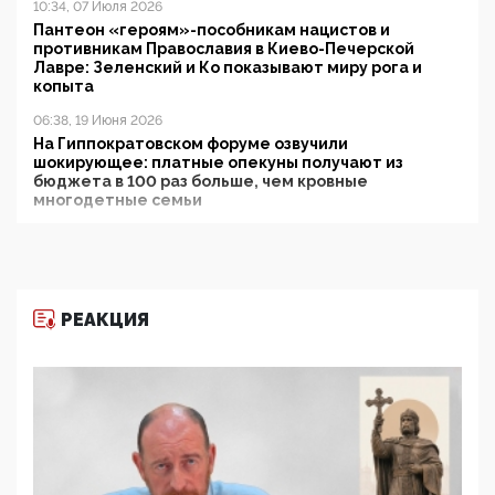
10:34, 07 Июля 2026
Пантеон «героям»-пособникам нацистов и
противникам Православия в Киево-Печерской
Лавре: Зеленский и Ко показывают миру рога и
копыта
06:38, 19 Июня 2026
На Гиппократовском форуме озвучили
шокирующее: платные опекуны получают из
бюджета в 100 раз больше, чем кровные
многодетные семьи
05:00, 13 Июня 2026
Разбор учебника Обществознания под редакцией
Медведева: суверенитет, традиционные ценности
и немного двоемыслия
РЕАКЦИЯ
11:53, 09 Июня 2026
Прокуратура наконец увидела экстремистскую
деятельность ИИТО ЮНЕСКО в России, но
цифроглобалисты продолжают определять
повестку в образовании
09:43, 01 Июня 2026
5G за счет здоровья граждан: Минцифры намерено
отобрать у регионов и муниципалитетов право