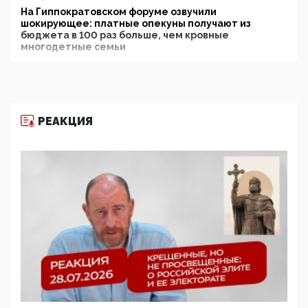
На Гиппократовском форуме озвучили
шокирующее: платные опекуны получают из
бюджета в 100 раз больше, чем кровные
многодетные семьи
05:00, 13 Июня 2026
Разбор учебника Обществознания под редакцией
Медведева: суверенитет, традиционные ценности
и немного двоемыслия
РЕАКЦИЯ
11:53, 09 Июня 2026
Прокуратура наконец увидела экстремистскую
деятельность ИИТО ЮНЕСКО в России, но
цифроглобалисты продолжают определять
повестку в образовании
09:43, 01 Июня 2026
5G за счет здоровья граждан: Минцифры намерено
отобрать у регионов и муниципалитетов право
защищать жилые дома и социальные объекты от
ЭМИ
05:58, 26 Мая 2026
Роскомнадзор освободили от борца с
деструктивным и опасным контентом