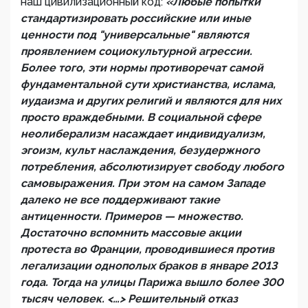
наш цивилизационный код:
«Любые попытки
стандартизировать российские или иные
ценности под "универсальные" являются
проявлением социокультурной агрессии.
Более того, эти нормы противоречат самой
фундаментальной сути христианства, ислама,
иудаизма и других религий и являются для них
просто враждебными. В социальной сфере
неолиберализм насаждает индивидуализм,
эгоизм, культ наслаждения, безудержного
потребления, абсолютизирует свободу любого
самовыражения. При этом на самом Западе
далеко не все поддерживают такие
антиценности. Примеров — множество.
Достаточно вспомнить массовые акции
протеста во Франции, проводившиеся против
легализации однополых браков в январе 2013
года. Тогда на улицы Парижа вышло более 300
тысяч человек. <…> Решительный отказ