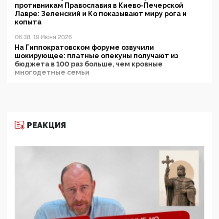
противникам Православия в Киево-Печерской
Лавре: Зеленский и Ко показывают миру рога и
копыта
06:38, 19 Июня 2026
На Гиппократовском форуме озвучили
шокирующее: платные опекуны получают из
бюджета в 100 раз больше, чем кровные
многодетные семьи
05:00, 13 Июня 2026
Разбор учебника Обществознания под редакцией
Медведева: суверенитет, традиционные ценности
и немного двоемыслия
РЕАКЦИЯ
11:53, 09 Июня 2026
Прокуратура наконец увидела экстремистскую
деятельность ИИТО ЮНЕСКО в России, но
цифроглобалисты продолжают определять
повестку в образовании
09:43, 01 Июня 2026
5G за счет здоровья граждан: Минцифры намерено
отобрать у регионов и муниципалитетов право
защищать жилые дома и социальные объекты от
ЭМИ