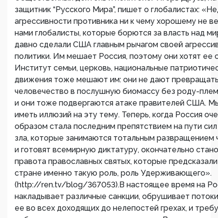
защитник “Русского Мира”, пишет о глобалистах: «Н
агрессивности противника ни к чему хорошему не в
нами глобалисты, которые борются за власть над м
давно сделали США главным рычагом своей агресси
политики. Им мешает Россия, поэтому они хотят ее 
Институт семьи, церковь, национальные патриотиче
движения тоже мешают им: они не дают превращат
человечество в послушную биомассу без роду-плем
и они тоже подвергаются атаке правителей США. М
иметь иллюзий на эту тему. Теперь, когда Россия о
образом стала последним препятствием на пути сил
зла, которые занимаются тотальным развращением 
и готовят всемирную диктатуру, окончательно стан
правота православных святых, которые предсказал
стране именно такую роль, роль Удерживающего».
(http://ren.tv/blog/367053).В настоящее время на Р
накладывает различные санкции, обрушивает потоки
ее во всех доходящих до нелепостей грехах, и треб