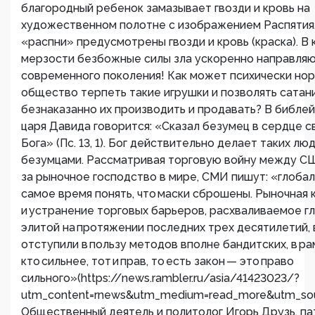
благородный ребенок замазывает гвозди и кровь на
художественном полотне с изображением Распятия.
«распни» предусмотрены гвозди и кровь (краска). В
мерзости безбожные силы зла ускоренно направля
современного поколения! Как может психически но
общество терпеть такие игрушки и позволять сатан
безнаказанно их производить и продавать? В библе
царя Давида говорится: «Сказал безумец в сердце с
Бога» (Пс. 13, 1). Бог действительно делает таких лю
безумцами. Рассматривая торговую войну между С
за рыночное господство в мире, СМИ пишут: «глоба
самое время понять, что маски сброшены. Рыночная 
и устранение торговых барьеров, расхваливаемое г
элитой на протяжении последних трех десятилетий,
отступили в пользу методов вполне бандитских, в р
кто сильнее, тот и прав, то есть закон — это право
сильного»(https://news.rambler.ru/asia/41423023/?
utm_content=rnews&utm_medium=read_more&utm_sour
Общественный деятель и политолог Игорь Друзь, па