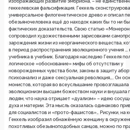
изображающих развитие эмбриона, – не единственн
геккелевская фальсификация. Геккель сконструиров
универсальное филогенетическое древо и описал п
обезьяночеловека ещё до находок каких бы то ни б
фактических доказательств. Свою статью «Монерон
сопроводил художественными зарисовками самопр
зарождения жизни из неорганического вещества, ко
в период распространения эволюционного учения …. 
учебника в учебник. Благодаря наследию Геккеля по
логическое «обоснование» мифы об отсутствии у
новорожденных чувства боли, законы в защиту абор
психоанализ и даже сексуальная революция….. Он ос
монистов, которая во всеуслышание провозглашала
эволюционизм высшим божеством науки и внушала 
людям, что наука отрицает «дуализм» – идею сосу
духа и материи. Эта мысль оказалась одинаково пр
для социалистов и «прото-фашистов»… Рисунки, на 
Геккель изобразил обнажённую женщину в окружен
похотливых обезьяноподобных самцов, можно по пра