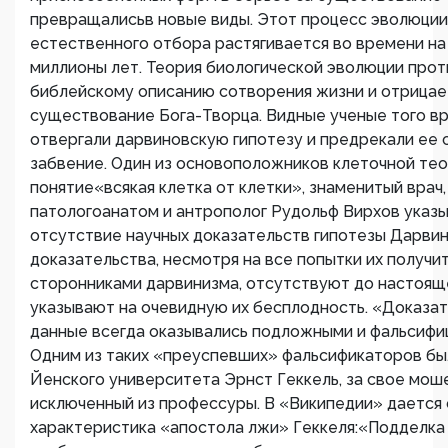
превращалисьв новые виды. Этот процесс эволюции
естественного отбора растягивается во времени на
миллионы лет. Теория биологической эволюции про
библейскому описанию сотворения жизни и отрицае
существование Бога-Творца. Видные ученые того в
отвергали дарвиновскую гипотезу и предрекали ее 
забвение. Один из основоположников клеточной тео
понятие«всякая клетка от клетки», знаменитый врач,
патологоанатом и антрополог Рудольф Вирхов указы
отсутствие научных доказательств гипотезы Дарвин
доказательства, несмотря на все попытки их получи
сторонниками дарвинизма, отсутствуют до настоящ
указывают на очевидную их бесплодность. «Доказа
данные всегда оказывались подложными и фальсифи
Одним из таких «преуспевших» фальсификаторов б
Йенского университета Эрнст Геккель, за свое мош
исключенный из профессуры. В «Википедии» даетс
характеристика «апостола лжи» Геккеля:«Подделка 