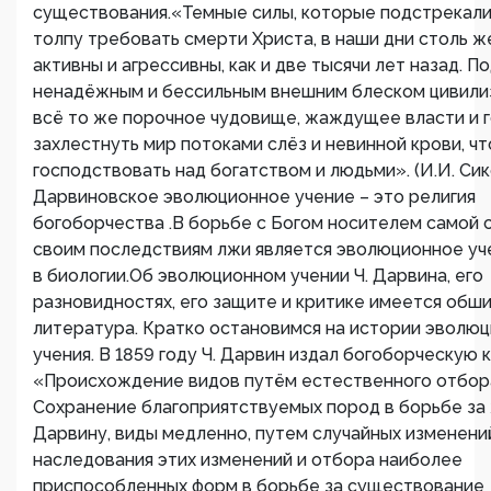
существования.«Темные силы, которые подстрекал
толпу требовать смерти Христа, в наши дни столь же
активны и агрессивны, как и две тысячи лет назад. П
ненадёжным и бессильным внешним блеском цивили
всё то же порочное чудовище, жаждущее власти и 
захлестнуть мир потоками слёз и невинной крови, ч
господствовать над богатством и людьми». (И.И. Сик
Дарвиновское эволюционное учение – это религия
богоборчества .В борьбе с Богом носителем самой 
своим последствиям лжи является эволюционное уч
в биологии.Об эволюционном учении Ч. Дарвина, его
разновидностях, его защите и критике имеется обш
литература. Кратко остановимся на истории эволю
учения. В 1859 году Ч. Дарвин издал богоборческую 
«Происхождение видов путём естественного отбора
Сохранение благоприятствуемых пород в борьбе за 
Дарвину, виды медленно, путем случайных изменени
наследования этих изменений и отбора наиболее
приспособленных форм в борьбе за существование