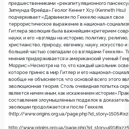
предшественниками «рекапитуляционного пансексу
Зигмунда Фрейда».Геолог Кеннет Хсу (Kenneth Hsu)
подчеркивает:«Дарвинизм по Геккелю нашел свое
террористическое выражение в национал-социализ
Гитлера эволюция была важнейшим критерием сов
науки, и его «взгляды на историю, политику, религию,
христианство, природу, евгенику, науку, искусство 
большей частью совпадали со взглядами Геккеля». Т
мнения придерживается и американский ученый Ген
Моррис:«Несмотря на то, что каждый школьник осве
которое принес в мир Гитлер и его национал-социал
вообще не объясняется, что основой всего этого яв
эволюционная теория. Столь очевидная попытка скр
является ничем иным, как искажением истории».Пра
составления злоумышленных подделок в доказател
эволюции продолжается и после Геккеля.
(http://www.origins.org.ua/page.php?id_story=1505#i
http://www.origins.org.ua/page.php?id_story=491#ixz