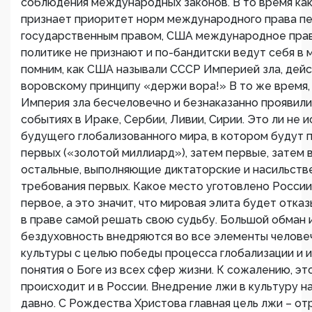
соблюдения международных законов. В то время ка
признает приоритет норм международного права п
государственным правом, США международное прав
политике не признают и по-бандитски ведут себя в 
помним, как США называли СССР Империей зла, дейс
воровскому принципу «держи вора!» В то же время,
Империя зла бесчеловечно и безнаказанно проявили
событиях в Ираке, Сербии, Ливии, Сирии. Это ли не 
будущего глобализованного мира, в котором будут 
первых («золотой миллиард»), затем первые, затем 
остальные, выполняющие диктаторские и насильств
требования первых. Какое место уготовлено Росси
первое, а это значит, что мировая элита будет отка
в праве самой решать свою судьбу. Большой обман 
бездуховность внедряются во все элементы челове
культуры с целью победы процесса глобализации и 
понятия о Боге из всех сфер жизни. К сожалению, эт
происходит и в России. Внедрение лжи в культуру н
давно. С Рождества Христова главная цель лжи – от