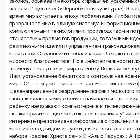
законов, обычаев и некоторых привычек, усвоенных 
членом общества» («Первобытная культура»). В на
время мир вступает в эпоху глобализации. Глобализ
превращает мир в единую системуc информационн
компьютерными технологиями, производством и по
стандартных предметов продукции, тотальными иде
религиозными идеями и управлением транснациона
капиталом. Сторонники глобализации обещают стан
мирового благоденствия. Но в действительности гл
знаменует вступление мира в Эпоху Великой Бездух
Лжи, установление бандитского контроля над всем
мира. Об этом уже сейчас говорят многочисленные ф
Целенаправленное разрушение психики молодого п
глобализованном мире сейчас начинается с детских 
ребенку навязывают компьютерные и телевизионные
сказки, прививающие жестокость, насилия и убийств
интернете представлена информация о появлении в
магазинах под видом игрушки для всех возрастов са
набора «распни Христа сам». В «Алых Парусах» А. Г