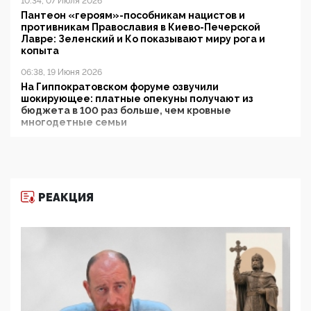
10:34, 07 Июля 2026
Пантеон «героям»-пособникам нацистов и
противникам Православия в Киево-Печерской
Лавре: Зеленский и Ко показывают миру рога и
копыта
06:38, 19 Июня 2026
На Гиппократовском форуме озвучили
шокирующее: платные опекуны получают из
бюджета в 100 раз больше, чем кровные
многодетные семьи
05:00, 13 Июня 2026
Разбор учебника Обществознания под редакцией
Медведева: суверенитет, традиционные ценности
и немного двоемыслия
РЕАКЦИЯ
11:53, 09 Июня 2026
Прокуратура наконец увидела экстремистскую
деятельность ИИТО ЮНЕСКО в России, но
цифроглобалисты продолжают определять
повестку в образовании
09:43, 01 Июня 2026
5G за счет здоровья граждан: Минцифры намерено
отобрать у регионов и муниципалитетов право