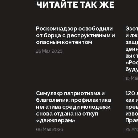
ЧИТАЙТЕ ТАК ЖЕ
Роскомнадзор освободили
Эзот
от борца с деструктивным и
и л
опасным контентом
защ
ценн
26 Мая 2026
выст
«Рос
буд
15 Ма
Симулякр патриотизма и
120 
благолепия: профилактика
как 
негатива среди молодежи
прев
снова отдана на откуп
изво
«движперам»
Прав
06 Мая 2026
25 Ап