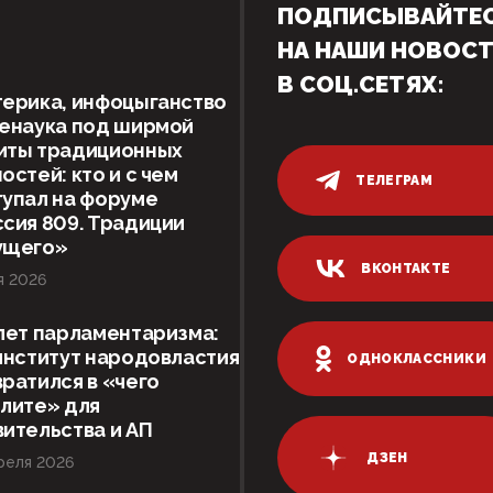
ПОДПИСЫВАЙТЕ
НА НАШИ НОВОС
В СОЦ.СЕТЯХ:
ерика, инфоцыганство
женаука под ширмой
иты традиционных
остей: кто и с чем
ТЕЛЕГРАМ
упал на форуме
сия 809. Традиции
ущего»
ВКОНТАКТЕ
я 2026
лет парламентаризма:
институт народовластия
ОДНОКЛАССНИКИ
ратился в «чего
лите» для
ительства и АП
ДЗЕН
реля 2026