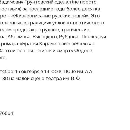
 Вадимович Грунтовский сделал (не просто
 поставил) за последние годы более десятка
нре – «Жизнеописание русских людей». Это
полненные в традициях условно-поэтического
телем предстают трудные, трагические
а, Абрамова, Высоцкого, Рубцова… Последняя
з романа «Братья Карамазовы»: «Всех вас
За этой фразой – жизнь и смерть Фёдора
го.
ябре: 15 октября в 19-00 в ТЮЗе им. А.А.
-30 на малой сцене театра им. В. Ф.
376564