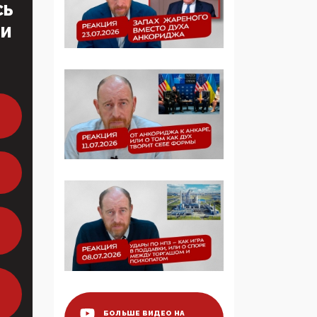
СЬ
образовании
ТИ
09:43, 01 Июня 2026
5G за счет здоровья
граждан: Минцифры
намерено отобрать у
регионов и
муниципалитетов право
защищать жилые дома
и социальные объекты
от ЭМИ
05:58, 26 Мая 2026
Роскомнадзор
освободили от борца с
деструктивным и
опасным контентом
07:39, 25 Мая 2026
БОЛЬШЕ ВИДЕО НА