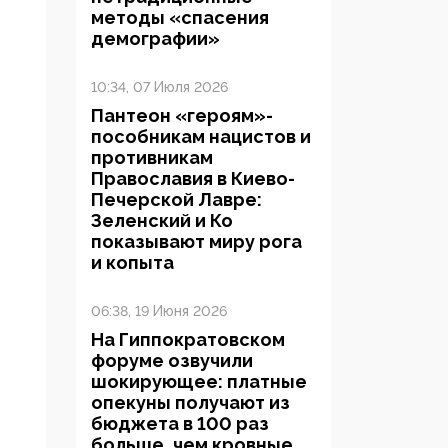
методы «спасения
демографии»
10:34, 07 Июля 2026
Пантеон «героям»-
пособникам нацистов и
противникам
Православия в Киево-
Печерской Лавре:
Зеленский и Ко
показывают миру рога
и копыта
06:38, 19 Июня 2026
На Гиппократовском
форуме озвучили
шокирующее: платные
опекуны получают из
бюджета в 100 раз
больше, чем кровные