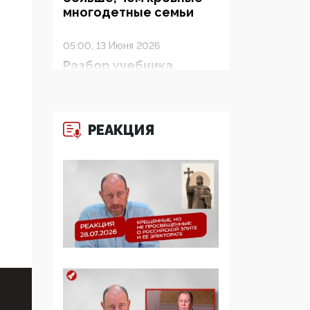
многодетные семьи
05:00, 13 Июня 2026
Разбор учебника
Обществознания под
редакцией Медведева:
суверенитет,
традиционные
РЕАКЦИЯ
ценности и немного
двоемыслия
11:53, 09 Июня 2026
Прокуратура наконец
увидела
экстремистскую
деятельность ИИТО
ЮНЕСКО в России, но
цифроглобалисты
продолжают
определять повестку в