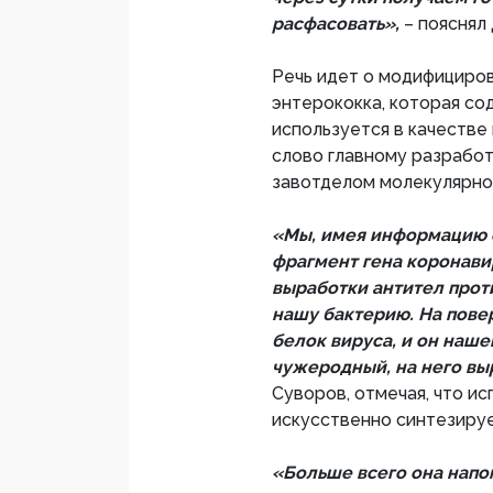
расфасовать»,
– пояснял
Речь идет о модифициров
энтерококка, которая со
используется в качестве 
слово главному разработ
завотделом молекулярн
«Мы, имея информацию о
фрагмент гена коронави
выработки антител проти
нашу бактерию. На пове
белок вируса, и он наш
чужеродный, на него вы
Суворов, отмечая, что и
искусственно синтезиру
«Больше всего она нап