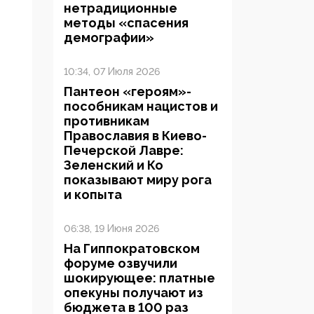
нетрадиционные
методы «спасения
демографии»
10:34, 07 Июля 2026
Пантеон «героям»-
пособникам нацистов и
противникам
Православия в Киево-
Печерской Лавре:
Зеленский и Ко
показывают миру рога
и копыта
06:38, 19 Июня 2026
На Гиппократовском
форуме озвучили
шокирующее: платные
опекуны получают из
бюджета в 100 раз