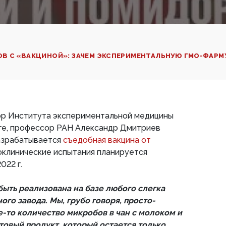
В С «ВАКЦИНОЙ»: ЗАЧЕМ ЭКСПЕРИМЕНТАЛЬНУЮ ГМО-ФАРМ
тор Института экспериментальной медицины
ге, профессор РАН Александр Дмитриев
разрабатывается
съедобная вакцина от
оклинические испытания планируется
022 г.
быть реализована на базе любого слегка
го завода. Мы, грубо говоря, просто-
е-то количество микробов в чан с молоком и
товый продукт, который остается только