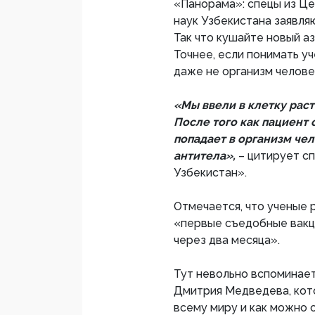
«Панорама»: спецы из Ц
наук Узбекистана заявляю
Так что кушайте новый а
Точнее, если понимать у
даже не организм человек
«Мы ввели в клетку рас
После того как пациент
попадает в организм че
антитела»,
– цитирует с
Узбекистан».
Отмечается, что ученые р
«первые съедобные вакц
через два месяца».
Тут невольно вспоминае
Дмитрия Медведева, кото
всему миру и как можно 