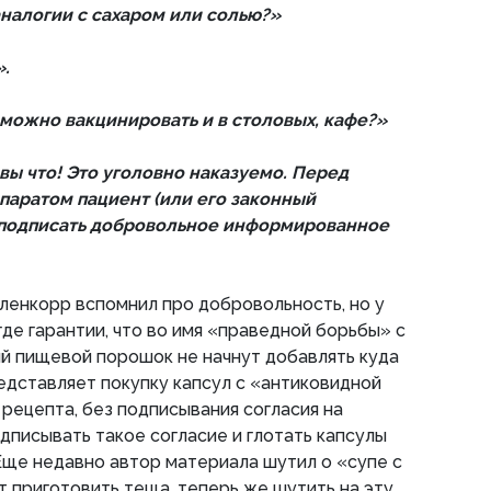
аналогии с сахаром или солью?»
».
 можно вакцинировать и в столовых, кафе?»
вы что! Это уголовно наказуемо. Перед
аратом пациент (или его законный
 подписать добровольное информированное
членкорр вспомнил про добровольность, но у
где гарантии, что во имя «праведной борьбы» с
й пищевой порошок не начнут добавлять куда
редставляет покупку капсул с «антиковидной
 рецепта, без подписывания согласия на
дписывать такое согласие и глотать капсулы
ще недавно автор материала шутил о «супе с
 приготовить теща, теперь же шутить на эту