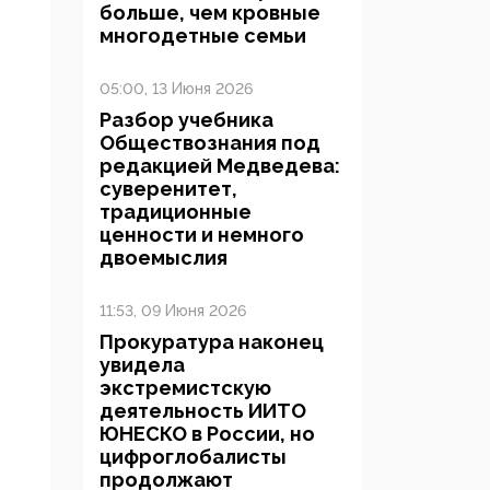
больше, чем кровные
многодетные семьи
05:00, 13 Июня 2026
Разбор учебника
Обществознания под
редакцией Медведева:
суверенитет,
традиционные
ценности и немного
двоемыслия
11:53, 09 Июня 2026
Прокуратура наконец
увидела
экстремистскую
деятельность ИИТО
ЮНЕСКО в России, но
цифроглобалисты
продолжают