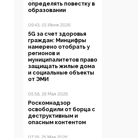
определять повестку в
образовании
09:43, 01 Июня 2026
5G за счет здоровья
граждан: Минцифры
намерено отобрать у
регионов и
муниципалитетов право
защищать жилые дома
и социальные объекты
от ЭМИ
05:58, 26 Мая 2026
Роскомнадзор
освободили от борца с
деструктивным и
опасным контентом
07:39, 25 Мая 2026