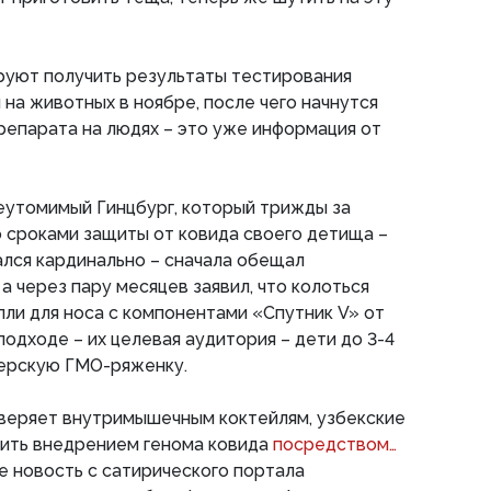
уют получить результаты тестирования
 на животных в ноябре, после чего начнутся
репарата на людях – это уже информация от
неутомимый Гинцбург, который трижды за
о сроками защиты от ковида своего детища –
ался кардинально – сначала обещал
а через пару месяцев заявил, что колоться
пли для носа с компонентами «Спутник V» от
одходе – их целевая аудитория – дети до 3-4
терскую ГМО-ряженку.
доверяет внутримышечным коктейлям, узбекские
вить внедрением генома ковида
посредством…
не новость с сатирического портала