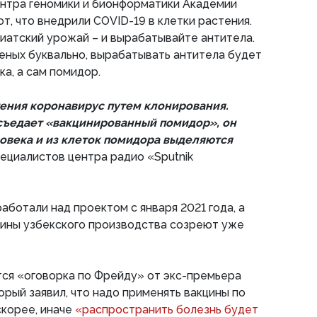
ентра геномики и бионформатики Академии
т, что внедрили COVID-19 в клетки растения.
зиатский урожай – и вырабатывайте антитела.
ченых буквально, вырабатывать антитела будет
а, а сам помидор.
тения коронавирус путем клонирования.
 съедает «вакцинированный помидор», он
ловека и из клеток помидора выделяются
пециалистов центра радио «Sputnik
аботали над проектом с января 2021 года, а
ины узбекского производства созреют уже
тся «оговорка по Фрейду» от экс-премьера
рый заявил, что надо применять вакцины по
скорее, иначе
«распространить болезнь будет