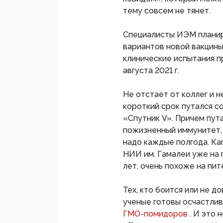
тему совсем не тянет.
Специалисты ИЭМ планир
вариантов новой вакцины
клинические испытания п
августа 2021 г.
Не отстает от коллег и 
короткий срок путался с
«Спутник V». Причем пут
пожизненный иммунитет, 
надо каждые полгода. Ка
НИИ им. Гамалеи уже на п
лет, очень похоже на пи
Тех, кто боится или не 
ученые готовы осчастли
ГМО-помидоров
. И это 