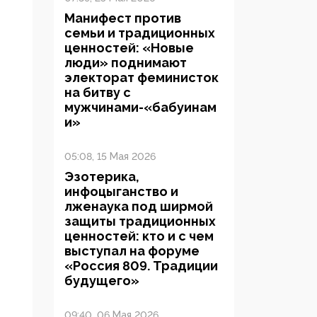
Манифест против
семьи и традиционных
ценностей: «Новые
люди» поднимают
электорат феминисток
на битву с
мужчинами-«бабуинам
и»
05:08, 15 Мая 2026
Эзотерика,
инфоцыганство и
лженаука под ширмой
защиты традиционных
ценностей: кто и с чем
выступал на форуме
«Россия 809. Традиции
будущего»
09:40, 06 Мая 2026