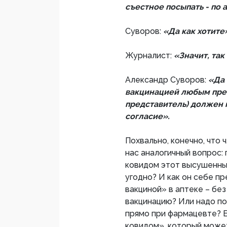
съестное посыпать - по 
Суворов:
«Да как хотите
Журналист:
«Значит, так
Александр Суворов:
«Да 
вакцинацией любым преп
представитель) должен
согласие».
Похвально, конечно, что 
нас аналогичный вопрос: 
ковидом этот высушенны
угодно? И как он себе п
вакциной» в аптеке – без
вакцинацию? Или надо по
прямо при фармацевте? Е
ковидом», который может