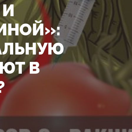
 И
ИНОЙ»:
АЛЬНУЮ
ЮТ В
?