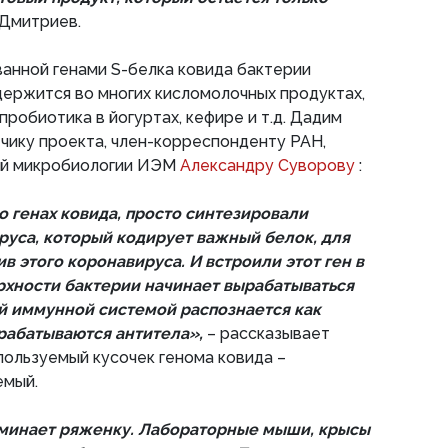
 Дмитриев.
анной генами S-белка ковида бактерии
держится во многих кисломолочных продуктах,
пробиотика в йогуртах, кефире и т.д. Дадим
чику проекта, член-корреспонденту РАН,
ой микробиологии ИЭМ
Александру Суворову
:
 генах ковида, просто синтезировали
руса, который кодирует важный белок, для
в этого коронавируса. И встроили этот ген в
рхности бактерии начинает вырабатываться
ей иммунной системой распознается как
рабатываются антитела»,
– рассказывает
спользуемый кусочек генома ковида –
емый.
оминает ряженку. Лабораторные мыши, крысы