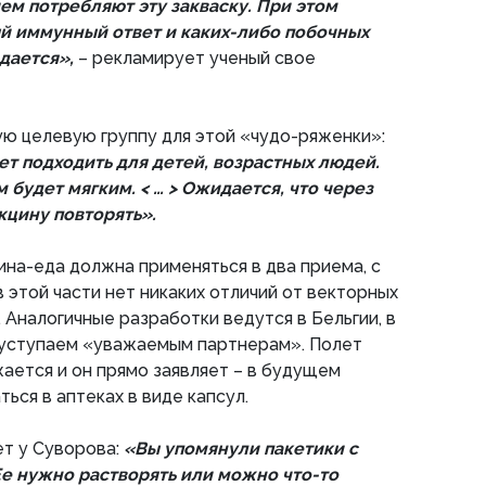
ем потребляют эту закваску. При этом
й иммунный ответ и каких-либо побочных
дается»,
– рекламирует ученый свое
ую целевую группу для этой «чудо-ряженки»:
ет подходить для детей, возрастных людей.
 будет мягким. < … > Ожидается, что через
кцину повторять».
ина-еда должна применяться в два приема, с
в этой части нет никаких отличий от векторных
Аналогичные разработки ведутся в Бельгии, в
е уступаем «уважаемым партнерам». Полет
ется и он прямо заявляет – в будущем
ься в аптеках в виде капсул.
ет у Суворова:
«Вы упомянули пакетики с
е нужно растворять или можно что-то