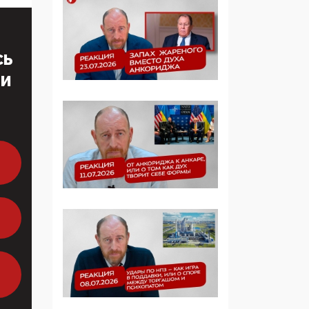
образовании
09:43, 01 Июня 2026
СЬ
5G за счет здоровья
ТИ
граждан: Минцифры
намерено отобрать у
регионов и
муниципалитетов право
защищать жилые дома
и социальные объекты
от ЭМИ
05:58, 26 Мая 2026
Роскомнадзор
освободили от борца с
деструктивным и
опасным контентом
07:39, 25 Мая 2026