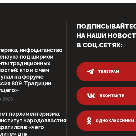
ПОДПИСЫВАЙТЕ
НА НАШИ НОВОС
В СОЦ.СЕТЯХ:
ерика, инфоцыганство
женаука под ширмой
иты традиционных
остей: кто и с чем
ТЕЛЕГРАМ
упал на форуме
сия 809. Традиции
ущего»
ВКОНТАКТЕ
я 2026
лет парламентаризма:
институт народовластия
ОДНОКЛАССНИКИ
ратился в «чего
лите» для