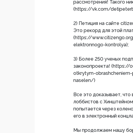
рассмотрения! Такого ни
(https://vk.com/detipeter
2) Петиция на сайте citi
Это рекорд для этой пла
(https://www.citizengo.o
elektronnogo-kontrolya);
3) Более 250 ученых под
законопроекта! (https://
otkrytym-obrashcheniem-p
naselen/)
Все это доказывает, что 
лоббистов с Хинштейном 
попытается через колено
его в электронный концла
Мы продолжаем нашу борь