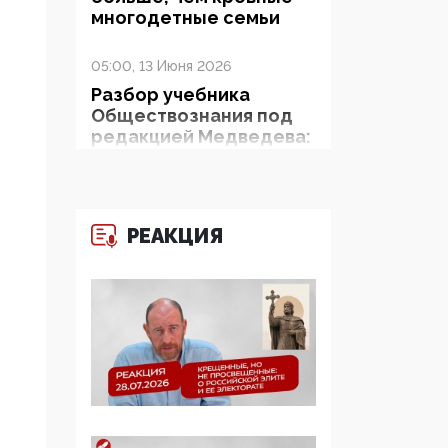
многодетные семьи
05:00, 13 Июня 2026
Разбор учебника
Обществознания под
редакцией Медведева:
суверенитет,
традиционные
ценности и немного
двоемыслия
РЕАКЦИЯ
11:53, 09 Июня 2026
Прокуратура наконец
увидела
экстремистскую
деятельность ИИТО
ЮНЕСКО в России, но
цифроглобалисты
продолжают
определять повестку в