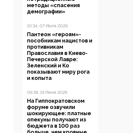
методы «спасения
демографии»
10:34, 07 Июля 2026
Пантеон «героям»-
пособникам нацистов и
противникам
Православия в Киево-
Печерской Лавре:
Зеленский и Ко
показывают миру рога
и копыта
06:38, 19 Июня 2026
На Гиппократовском
форуме озвучили
шокирующее: платные
опекуны получают из
бюджета в 100 раз
больше, чем кровные