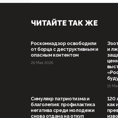
ЧИТАЙТЕ ТАК ЖЕ
Роскомнадзор освободили
Эзот
от борца с деструктивным и
и л
опасным контентом
защ
ценн
26 Мая 2026
выст
«Рос
буд
15 Ма
Симулякр патриотизма и
120 
благолепия: профилактика
как 
негатива среди молодежи
прев
снова отдана на откуп
изво