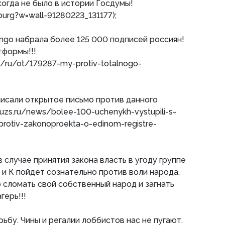
когда не было в истории Госдумы!
burg?w=wall-91280223_131177);
zengo набрала более 125 000 подписей россиян!
тформы!!!
rg/ru/ot/179287-my-protiv-totalnogo-
писали открытое письмо против данного
ouzs.ru/news/bolee-100-uchenykh-vystupili-s-
rotiv-zakonoproekta-o-edinom-registre-
в случае принятия закона власть в угоду группе
и К пойдет сознательно против воли народа,
 сломать свой собственный народ и загнать
герь!!!
бу. Чины и регалии лоббистов нас не пугают.