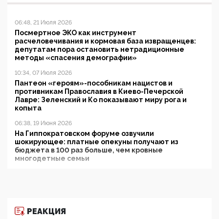
06:48, 21 Июля 2026
Посмертное ЭКО как инструмент
расчеловечивания и кормовая база извращенцев:
депутатам пора остановить нетрадиционные
методы «спасения демографии»
10:34, 07 Июля 2026
Пантеон «героям»-пособникам нацистов и
противникам Православия в Киево-Печерской
Лавре: Зеленский и Ко показывают миру рога и
копыта
06:38, 19 Июня 2026
На Гиппократовском форуме озвучили
шокирующее: платные опекуны получают из
бюджета в 100 раз больше, чем кровные
многодетные семьи
05:00, 13 Июня 2026
Разбор учебника Обществознания под редакцией
Медведева: суверенитет, традиционные ценности
и немного двоемыслия
РЕАКЦИЯ
11:53, 09 Июня 2026