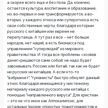
а скорее всего еще и без пола. Да, конечно,
остается культура, воспитание и образование,
но, во-первых и они трансформируются, а во-
вторых, у каждого этноса или суперэтноса есть
свои собственные черты, благодаря которым
русского с китайцем или евреем не
перепутаешь. А тут раз и все – нет больше
народов, нет наций, а есть биомасса под
управлением "суперлюдей" из мирового
правительства. И тогда все проблемы «хозяев
денег»решаются сами собой: не надо будет
завоевывать Россию или Китай, так как не будет
ни русских ни китайцев. А если кто-то
"взбрыкнет", "гуманисты" быстро обнулят данный
этнос благодаря имеющимся у них генному
материалу каждого русского или китайца с
помощью "направленного вируса". Для христиан
– это не что иное как Аппокалипсис, для
остальных (кроме упоротых трансгуманистов и