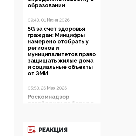
образовании
09:43, 01 Июня 2026
5G за счет здоровья
граждан: Минцифры
намерено отобрать у
регионов и
муниципалитетов право
защищать жилые дома
и социальные объекты
от ЭМИ
05:58, 26 Мая 2026
Роскомнадзор
освободили от борца с
деструктивным и
опасным контентом
РЕАКЦИЯ
07:39, 25 Мая 2026