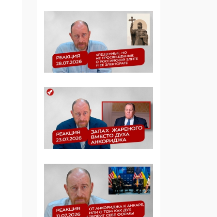
Манифест против
семьи и традиционных
ценностей: «Новые
люди» поднимают
электорат феминисток
на битву с
мужчинами-«бабуинам
и»
05:08, 15 Мая 2026
Эзотерика,
инфоцыганство и
лженаука под ширмой
защиты традиционных
ценностей: кто и с чем
выступал на форуме
«Россия 809. Традиции
будущего»
09:40, 06 Мая 2026