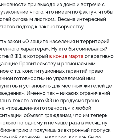
виновности при выходе из дома и встрече с
о узаконение «того, что имеем по факту», чтобы
астей фиговым листком… Весьма интересный
утатов подход к законотворчеству.
ть закон «О защите населения и территорий
огенного характера». Ну кто бы сомневался?
стный ФЗ, в который
в конце марта
оперативно
 дающие Правительству и региональным
ое с т.з. конституционных гарантий право
нной готовности» но управляемой ими
унктов и установить для местных жителей де
ведения». Именно так – никаких ограничений
дан в тексте этого ФЗ не предусмотрено.
нче «повышенная готовность» к любой
ситуации, объявят гражданам, что им теперь
олько по одному и не чаще раза в месяц, ну
ь биометрию и получишь электронный пропуск
альной слежкой – и вперед, все как бы по