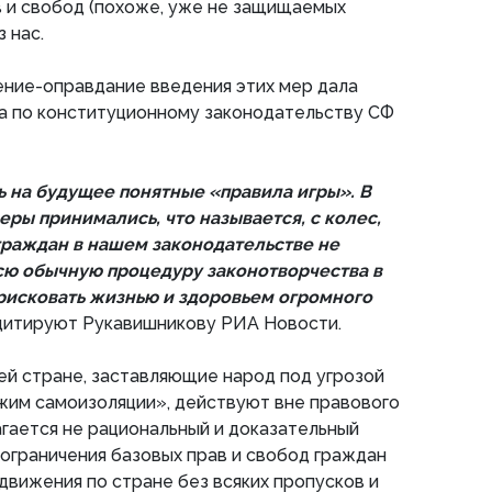
в и свобод (похоже, уже не защищаемых
 нас.
ение-оправдание введения этих мер дала
а по конституционному законодательству СФ
 на будущее понятные «правила игры». В
еры принимались, что называется, с колес,
раждан в нашем законодательстве не
сю обычную процедуру законотворчества в
 рисковать жизнью и здоровьем огромного
цитируют Рукавишникову РИА Новости.
сей стране, заставляющие народ под угрозой
им самоизоляции», действуют вне правового
агается не рациональный и доказательный
ограничения базовых прав и свобод граждан
движения по стране без всяких пропусков и