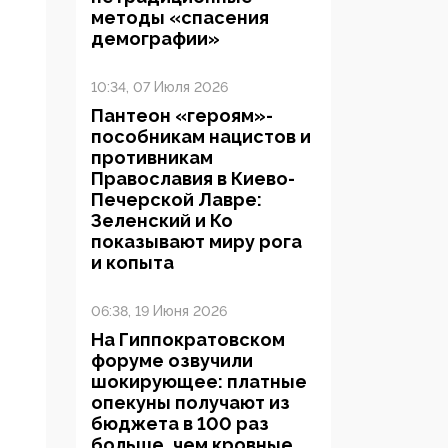
методы «спасения
демографии»
10:34, 07 Июля 2026
Пантеон «героям»-
пособникам нацистов и
противникам
Православия в Киево-
Печерской Лавре:
Зеленский и Ко
показывают миру рога
и копыта
06:38, 19 Июня 2026
На Гиппократовском
форуме озвучили
шокирующее: платные
опекуны получают из
бюджета в 100 раз
больше, чем кровные