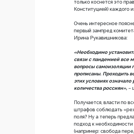
только коснется это пра
Конституцией) каждого из
Очень интересное поясн
первый зампред комитет
Ирина Рукавишникова:
«Необходимо установить
связи с пандемией все м
вопросы самоизоляции г
прописаны. Проходить в
этих условиях означало
количества россиян»,
– 
Получается, власти по в
штрафов соблюдать «реж
поля? Ну а теперь предл
подход к необходимости 
(например: свобода пере