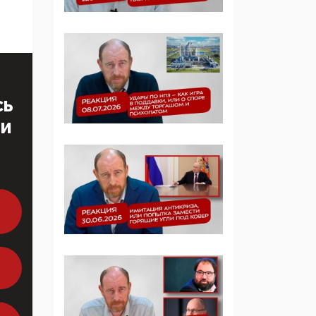
Симулякр патриотизма
и благолепия:
профилактика негатива
среди молодежи снова
отдана на откуп
«движперам»
СЬ
03:35, 25 Апреля 2026
ТИ
120 лет
парламентаризма: как
институт
народовластия
превратился в «чего
изволите» для
Правительства и АП
06:29, 15 Апреля 2026
Социальный фонд
России – пионер
жесткого внедрения