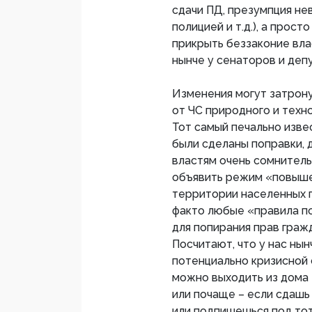
сдачи ПД, презумпция не
полицией и т.д.), а прост
прикрыть беззаконие вл
нынче у сенаторов и деп
Изменения могут затрону
от ЧС природного и техн
Тот самый печально изве
были сделаны поправки,
властям очень сомнительн
объявить режим «повыше
территории населенных п
факто любые «правила по
для попирания прав граж
Посчитают, что у нас ны
потенциально кризисной 
можно выходить из дома т
или почаще – если сдаш
или подпишешься под тот