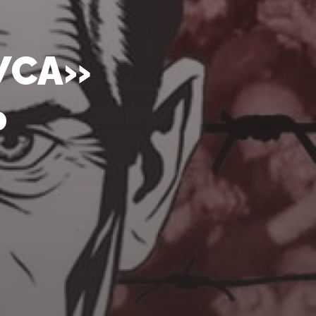
УСА»
Ь