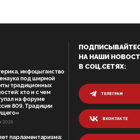
ПОДПИСЫВАЙТЕ
НА НАШИ НОВОС
В СОЦ.СЕТЯХ:
ерика, инфоцыганство
женаука под ширмой
иты традиционных
остей: кто и с чем
ТЕЛЕГРАМ
упал на форуме
сия 809. Традиции
ущего»
ВКОНТАКТЕ
я 2026
лет парламентаризма: