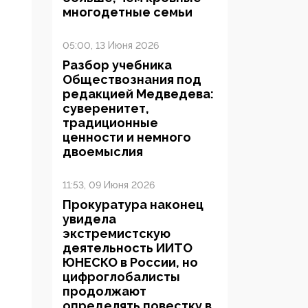
многодетные семьи
05:00, 13 Июня 2026
Разбор учебника
Обществознания под
редакцией Медведева:
суверенитет,
традиционные
ценности и немного
двоемыслия
11:53, 09 Июня 2026
Прокуратура наконец
увидела
экстремистскую
деятельность ИИТО
ЮНЕСКО в России, но
цифроглобалисты
продолжают
определять повестку в