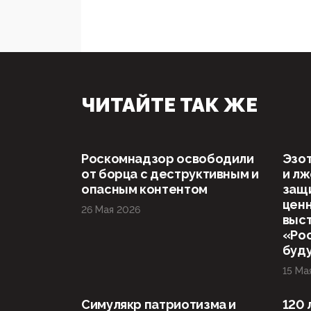
ЧИТАЙТЕ ТАК ЖЕ
Роскомнадзор освободили
Эзот
от борца с деструктивным и
и л
опасным контентом
защ
ценн
26 Мая 2026
выст
«Рос
буд
15 Ма
Симулякр патриотизма и
120 