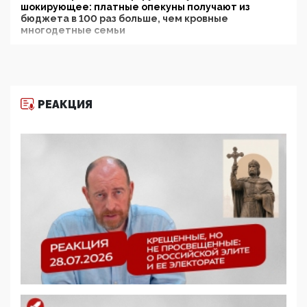
шокирующее: платные опекуны получают из
бюджета в 100 раз больше, чем кровные
многодетные семьи
05:00, 13 Июня 2026
Разбор учебника Обществознания под редакцией
Медведева: суверенитет, традиционные ценности
и немного двоемыслия
РЕАКЦИЯ
11:53, 09 Июня 2026
Прокуратура наконец увидела экстремистскую
деятельность ИИТО ЮНЕСКО в России, но
цифроглобалисты продолжают определять
повестку в образовании
09:43, 01 Июня 2026
5G за счет здоровья граждан: Минцифры намерено
отобрать у регионов и муниципалитетов право
защищать жилые дома и социальные объекты от
ЭМИ
05:58, 26 Мая 2026
Роскомнадзор освободили от борца с
деструктивным и опасным контентом
07:39, 25 Мая 2026