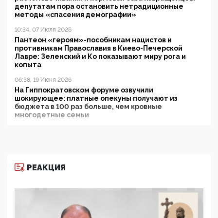
депутатам пора остановить нетрадиционные
методы «спасения демографии»
10:34, 07 Июля 2026
Пантеон «героям»-пособникам нацистов и
противникам Православия в Киево-Печерской
Лавре: Зеленский и Ко показывают миру рога и
копыта
06:38, 19 Июня 2026
На Гиппократовском форуме озвучили
шокирующее: платные опекуны получают из
бюджета в 100 раз больше, чем кровные
многодетные семьи
05:00, 13 Июня 2026
Разбор учебника Обществознания под редакцией
Медведева: суверенитет, традиционные ценности
и немного двоемыслия
РЕАКЦИЯ
11:53, 09 Июня 2026
Прокуратура наконец увидела экстремистскую
деятельность ИИТО ЮНЕСКО в России, но
цифроглобалисты продолжают определять
повестку в образовании