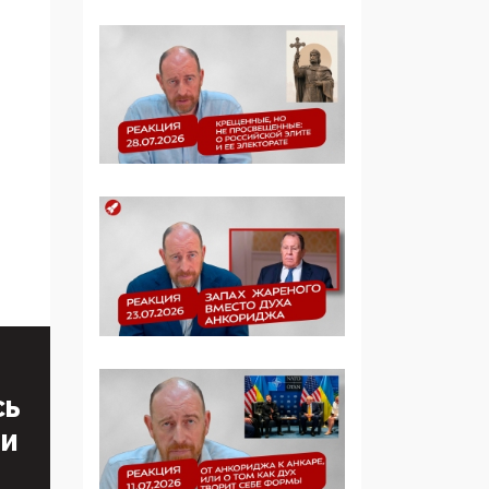
образовании
09:43, 01 Июня 2026
5G за счет здоровья
граждан: Минцифры
намерено отобрать у
регионов и
муниципалитетов право
защищать жилые дома
и социальные объекты
от ЭМИ
05:58, 26 Мая 2026
Роскомнадзор
освободили от борца с
деструктивным и
СЬ
опасным контентом
ТИ
07:39, 25 Мая 2026