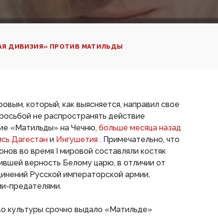
АЯ ДИВИЗИЯ» ПРОТИВ МАТИЛЬДЫ
овым, который, как выясняется, направил свое
просьбой не распространять действие
ие «Матильды» на Чечню,
больше месяца назад
ись Дагестан
и
Ингушетия
. Примечательно, что
онов во время I мировой составляли костяк
ившей верность Белому царю, в отличии от
динений Русской императорской армии,
ми-предателями.
о культуры срочно выдало «Матильде»