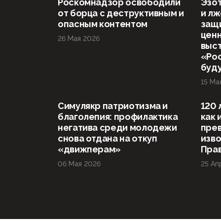
Роскомнадзор освободили
Эзот
от борца с деструктивным и
и л
опасным контентом
защ
ценн
26 Мая 2026
выст
«Рос
буд
15 Ма
Симулякр патриотизма и
120 
благолепия: профилактика
как 
негатива среди молодежи
прев
снова отдана на откуп
изво
«движперам»
Прав
06 Мая 2026
25 Ап