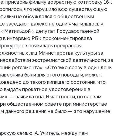
, присвоив фильму возрастную котировку 16+.
торопилось, что нарушило всю существующую
 фильм не обсуждался с общественным
де заседают далеко не одни «матильдосы».
с «Матильдой», депутат Государственной
я в интервью РБК прокомментировала
 прокуроров появилась прекрасная
олжностных лиц Министерства культуры за
иводействии экстремистской деятельности, за
ний регламента». «Столько сразу в один день
аверняка были для этого поводы и, может,
оведено до такого кипящего состояния, что
то выдать прокатное удостоверение в
», — заявила она. В частности, по словам
при общественном совете при министерстве
ем данного решения не было — это нарушение
арскую семью, А. Учитель, между тем