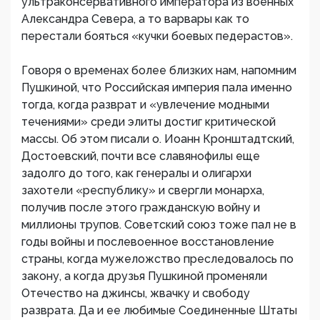
ультраконсервативного императора из военных
Александра Севера, а то варвары как то
перестали бояться «кучки боевых педерастов».
Говоря о временах более близких нам, напомним
Пушкиной, что Российская империя пала именно
тогда, когда разврат и «увлечение модными
течениями» среди элиты достиг критической
массы. Об этом писали о. Иоанн Кронштадтский,
Достоевский, почти все славянофилы еще
задолго до того, как генералы и олигархи
захотели «республику» и свергли монарха,
получив после этого гражданскую войну и
миллионы трупов. Советский союз тоже пал не в
годы войны и послевоенное восстановление
страны, когда мужеложство преследовалось по
закону, а когда друзья Пушкиной променяли
Отечество на джинсы, жвачку и свободу
разврата. Да и ее любимые Соединенные Штаты