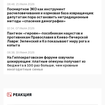
06:48, 21 Июля 2026
Посмертное ЭКО как инструмент
расчеловечивания и кормовая база извращенцев:
депутатам пора остановить нетрадиционные
методы «спасения демографии»
10:34, 07 Июля 2026
Пантеон «героям»-пособникам нацистов и
противникам Православия в Киево-Печерской
Лавре: Зеленский и Ко показывают миру рога и
копыта
06:38, 19 Июня 2026
На Гиппократовском форуме озвучили
шокирующее: платные опекуны получают из
бюджета в 100 раз больше, чем кровные
многодетные семьи
05:00, 13 Июня 2026
Разбор учебника Обществознания под редакцией
Медведева: суверенитет, традиционные ценности
и немного двоемыслия
РЕАКЦИЯ
11:53, 09 Июня 2026
Прокуратура наконец увидела экстремистскую