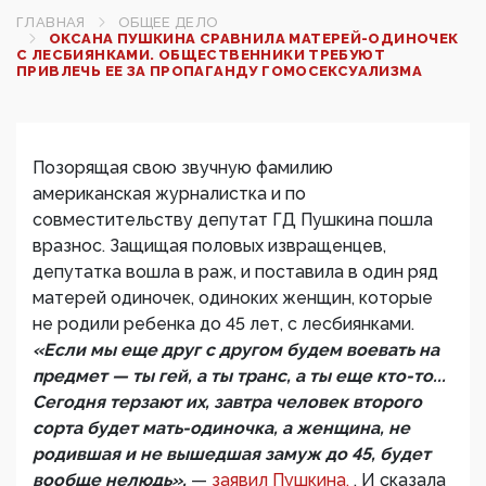
ГЛАВНАЯ
ОБЩЕЕ ДЕЛО
ОКСАНА ПУШКИНА СРАВНИЛА МАТЕРЕЙ-ОДИНОЧЕК
С ЛЕСБИЯНКАМИ. ОБЩЕСТВЕННИКИ ТРЕБУЮТ
ПРИВЛЕЧЬ ЕЕ ЗА ПРОПАГАНДУ ГОМОСЕКСУАЛИЗМА
Позорящая свою звучную фамилию
американская журналистка и по
совместительству депутат ГД Пушкина пошла
вразнос. Защищая половых извращенцев,
депутатка вошла в раж, и поставила в один ряд
матерей одиночек, одиноких женщин, которые
не родили ребенка до 45 лет, с лесбиянками.
«Если мы еще друг с другом будем воевать на
предмет — ты гей, а ты транс, а ты еще кто-то...
Сегодня терзают их, завтра человек второго
сорта будет мать-одиночка, а женщина, не
родившая и не вышедшая замуж до 45, будет
вообще нелюдь»,
—
заявил Пушкина.
. И сказала