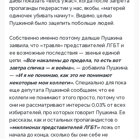
дабы показать «весь ужас», когда после запрета
пропаганды педерастии у нас, якобы, «матерей
одиночек убивать начнут». Видимо, целью
Пушкиной было зацепить побольше людей.
Собственно именно поэтому дальше Пушкина
заявила, что «травля» представителей ЛГБТ и
ее возможные последствия — звенья единой
цепи.
«Все накалены до предела, то есть вот
завтра спичка — и война»,
— добавила Пушкина.
—
«И я не понимаю, как это не понимают
некоторые мои коллеги».
Специально для пока
еще депутата Пушкиной сообщаем, что ее
коллеги не понимают этого просто, потому что
они не рассматривают интересы 0,03% от всех
избирателей, про которых говорит Пушкина. Ее
рассказы, как и остальных пропагандистов о
«миллионах представителей ЛГБТ»
ложь от
начала до конца, сколько бы они себе не