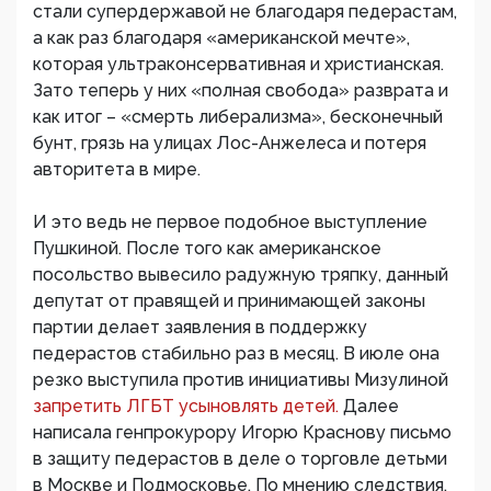
стали супердержавой не благодаря педерастам,
а как раз благодаря «американской мечте»,
которая ультраконсервативная и христианская.
Зато теперь у них «полная свобода» разврата и
как итог – «смерть либерализма», бесконечный
бунт, грязь на улицах Лос-Анжелеса и потеря
авторитета в мире.
И это ведь не первое подобное выступление
Пушкиной. После того как американское
посольство вывесило радужную тряпку, данный
депутат от правящей и принимающей законы
партии делает заявления в поддержку
педерастов стабильно раз в месяц. В июле она
резко выступила против инициативы Мизулиной
запретить ЛГБТ усыновлять детей.
Далее
написала генпрокурору Игорю Краснову письмо
в защиту педерастов в деле о торговле детьми
в Москве и Подмосковье. По мнению следствия,