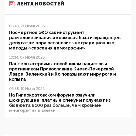
ЛЕНТА НОВОСТЕЙ
06:48, 21 Июля 2026
Посмертное ЭКО как инструмент
расчеловечивания и кормовая база извращенцев:
депутатам пора остановить нетрадиционные
методы «спасения демографии»
10:34, 07 Июля 2026
Пантеон «героям»-пособникам нацистов и
противникам Православия в Киево-Печерской
Лавре: Зеленский и Ко показывают миру рога и
копыта
06:38, 19 Июня 2026
На Гиппократовском форуме озвучили
шокирующее: платные опекуны получают из
бюджета в 100 раз больше, чем кровные
многодетные семьи
05:00, 13 Июня 2026
Разбор учебника Обществознания под редакцией
Медведева: суверенитет, традиционные ценности