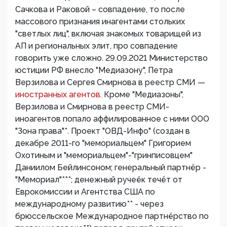
Сачкова и Раковой – совпадение, то после
массового признания инагентами стольких
"светлых лиц", включая знакомых товарищей из
АП и региональных элит, про совпадение
говорить уже сложно. 29.09.2021 Министерство
юстиции РФ внесло "Медиазону", Петра
Верзилова и Сергея Смирнова в реестр СМИ —
иностранных агентов.
Кроме "Медиазоны",
Верзилова и Смирнова в реестр СМИ-
иноагентов попало аффилированное с ними ООО
"Зона права"*. Проект "ОВД-Инфо" (создан в
декабре 2011-го "мемориальцем" Григорием
Охотиным и "мемориальцем"-"гринписовцем"
Даниилом Бейлинсоном; генеральный партнёр -
"Мемориал"***; денежный ручеёк течёт от
Еврокомиссии и Агентства США по
международному развитию** - через
брюссельское Международное партнёрство по