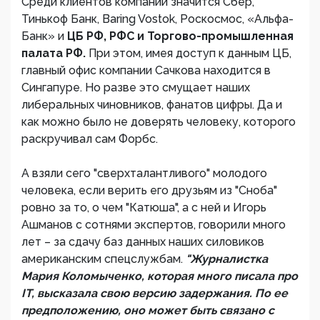
Среди клиентов компании значится Сбер,
Тинькоф Банк, Baring Vostok, Роскосмос, «Альфа-
Банк» и
ЦБ РФ, РФС и Торгово-промышленная
палата РФ.
При этом, имея доступ к данным ЦБ,
главный офис компании Сачкова находится в
Сингапуре. Но разве это смущает наших
либеральных чиновников, фанатов цифры. Да и
как можно было не доверять человеку, которого
раскручивал сам Форбс.
А взяли сего "сверхталантливого" молодого
человека, если верить его друзьям из "Сноба"
ровно за то, о чем "Катюша", а с ней и Игорь
Ашманов с сотнями экспертов, говорили много
лет – за сдачу баз данных наших силовиков
американским спецслужбам.
"Журналистка
Мария Коломыченко, которая много писала про
IT, высказала свою версию задержания. По ее
предположению, оно может быть связано с