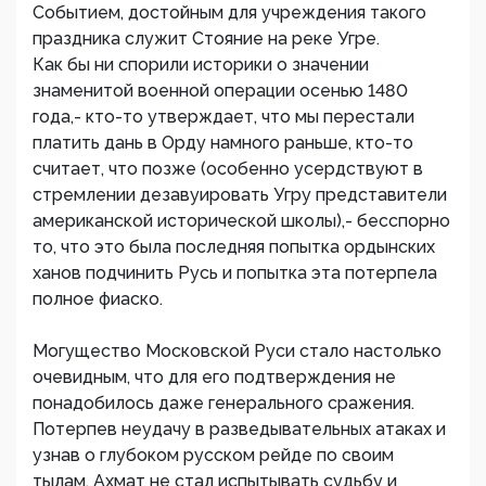
Событием, достойным для учреждения такого
праздника служит Стояние на реке Угре.
Как бы ни спорили историки о значении
знаменитой военной операции осенью 1480
года,- кто-то утверждает, что мы перестали
платить дань в Орду намного раньше, кто-то
считает, что позже (особенно усердствуют в
стремлении дезавуировать Угру представители
американской исторической школы),- бесспорно
то, что это была последняя попытка ордынских
ханов подчинить Русь и попытка эта потерпела
полное фиаско.
Могущество Московской Руси стало настолько
очевидным, что для его подтверждения не
понадобилось даже генерального сражения.
Потерпев неудачу в разведывательных атаках и
узнав о глубоком русском рейде по своим
тылам, Ахмат не стал испытывать судьбу и