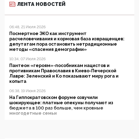
ЛЕНТА НОВОСТЕЙ
06:48, 21 Июля 2026
Посмертное ЭКО как инструмент
расчеловечивания и кормовая база извращенцев:
депутатам пора остановить нетрадиционные
методы «спасения демографии»
10:34, 07 Июля 2026
Пантеон «героям»-пособникам нацистов и
противникам Православия в Киево-Печерской
Лавре: Зеленский и Ко показывают миру рога и
копыта
06:38, 19 Июня 2026
На Гиппократовском форуме озвучили
шокирующее: платные опекуны получают из
бюджета в 100 раз больше, чем кровные
многодетные семьи
05:00, 13 Июня 2026
Разбор учебника Обществознания под редакцией
Медведева: суверенитет, традиционные ценности