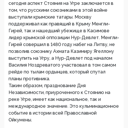
сегодня аспект Стояния на Угре заключается в
том, что русскими союзниками в этой войне
выступали крымские татары. Москву
поддерживал как правящий в Крыму Менгли-
Гирей, так и нашедший убежище в Касимове
лидер крымской оппозиции Нур-Девлет. Менгли-
Гирей совершил в 1480 году набег на Литву, не
позволив союзнику Ахмата Казимиру Ягеллону
выступить на Угру, а Нур-Девлет под началом
Василия Ноздреватого участвовал в том самом
рейде по тылам ордынцев, который спутал
планы противника.
Таким образом, празднование Дня
Независимости, приуроченного к Стоянию на
реке Угре, имеет как национальное, так и
международное значение. Это кульминационное
событие в истории всей Православной
Ойкумены.