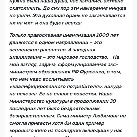
нужна была наша душа, нас пытались активно
окатоличить. До сих пор эти намерения никуда
не ушли. Эта духовная брань не заканчивается
ни на миг, и она будет всегда.
Только православная цивилизация 1000 лет
движется в одном направлении – это
вселенское равенство. А западная
цивилизация – это мировое господство. …На
мой взгляд, задача, сформулированная экс-
министром образования РФ Фурсенко, о том,
что нам надо воспитывать
«квалифицированного потребителя», никуда
не исчезла. Ее не сняли с повестки. Наше
министерство культуры в продолжении 30
последних лет было бездеятельным,
безнравственным. Сама министр Любимова не
смогла привести хотя бы один пример
хорошего кино из последних вышедших у нас