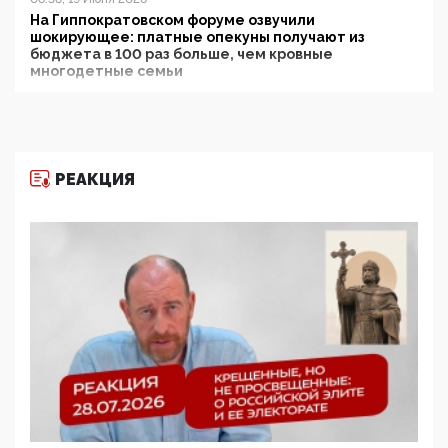
На Гиппократовском форуме озвучили
шокирующее: платные опекуны получают из
бюджета в 100 раз больше, чем кровные
многодетные семьи
05:00, 13 Июня 2026
Разбор учебника Обществознания под редакцией
Медведева: суверенитет, традиционные ценности
и немного двоемыслия
РЕАКЦИЯ
11:53, 09 Июня 2026
Прокуратура наконец увидела экстремистскую
деятельность ИИТО ЮНЕСКО в России, но
цифроглобалисты продолжают определять
повестку в образовании
09:43, 01 Июня 2026
5G за счет здоровья граждан: Минцифры намерено
отобрать у регионов и муниципалитетов право
защищать жилые дома и социальные объекты от
ЭМИ
05:58, 26 Мая 2026
Роскомнадзор освободили от борца с
деструктивным и опасным контентом