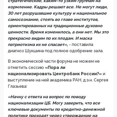
стратегические, каким-то узким группам на
кормление. Кадры решают все. Не могут люди,
30 лет разрушавшие культуру и национальное
самосознание, стоять во главе институтов,
ориентированных на традиционные духовно
ценности. Время изменилось, а они нет. Мы это
прекрасно видим по их плодам. И маска
патриотизма их не спасает»,
- поставила
диагноз Шукшина под полное одобрение зала.
В экономической части форума не можем не
отметить сессию
«Пора ли
национализировать Центробанк России?»
и
выступление на ней академика РАН, д.э.н. Сергея
Глазьева:
«Начну с ответа на вопрос по поводу
национализации ЦБ. Могу заверить, что все
ключевые документы по кредитно-денежной
политике проходят через утверждение на