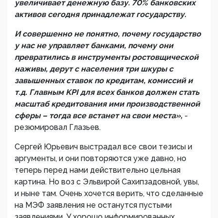
увеличивает денежную базу. 70% банковских
активов сегодня принадлежат государству.
И совершенно не понятно, почему государство
у нас не управляет банками, почему они
превратились в инструменты ростовщической
наживы, дерут с населения три шкуры с
завышенных ставок по кредитам, комиссий и
т.д. Главным
KPI
для всех банков должен стать
масштаб кредитования ими производственной
сферы – тогда все встанет на свои места»,
-
резюмировал Глазьев.
Сергей Юрьевич выстрадал все свои тезисы и
аргументы, и они повторяются уже давно, но
теперь перед нами действительно цельная
картина. Но воз с Эльвирой Сахипзадовной, увы,
и ныне там. Очень хочется верить, что сделанные
на МЭФ заявления не останутся пустыми
заявлениями. У хорошо информированных,