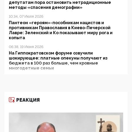
депутатам пора остановить нетрадиционные
методы «спасения демографии»
10:34, 07 Июля 2026
Пантеон «героям»-пособникам нацистов и
противникам Православия в Киево-Печерской
Лавре: Зеленский и Ко показывают миру рога и
копыта
06:38, 19 Июня 2026
На Гиппократовском форуме озвучили
шокирующее: платные опекуны получают из
бюджета в 100 раз больше, чем кровные
многодетные семьи
05:00, 13 Июня 2026
Разбор учебника Обществознания под редакцией
Медведева: суверенитет, традиционные ценности
и немного двоемыслия
РЕАКЦИЯ
11:53, 09 Июня 2026
Прокуратура наконец увидела экстремистскую
деятельность ИИТО ЮНЕСКО в России, но
цифроглобалисты продолжают определять
повестку в образовании