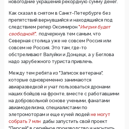
новогодние украшения рекордную сумму денег.
Как сказал в снятом в Санкт-Петербурге без
препятствий вернувшийся и находящийся под
следствием репер Оксимирон
"
Ингрия будет
свободной
!",
подчеркнув тем самым, что
Северная столица уже не совсем Россия или
совсем не Россия. Это там, где-то
обстреливают Валуйки и Донцецк, а у Беглова
надо зарубежного туриста привлечь.
Между тем ребята из "Записок ветерана",
которые одновременно занимаются
авиаразведкой и учат пользоваться дронами
наших бойцов на фронте, вместе с работавшими
на добровольной основе учеными, фанатами
авиамоделизма, специалистами по
элетромоторам и еще кучей людей
не могут
собрать 7 млн
дабы запустить свой проект
"Персей" в серийное производство и насытить