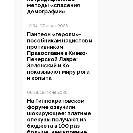
методы «спасения
демографии»
10:34, 07 Июля 2026
Пантеон «героям»-
пособникам нацистов и
противникам
Православия в Киево-
Печерской Лавре:
Зеленский и Ко
показывают миру рога
и копыта
06:38, 19 Июня 2026
На Гиппократовском
форуме озвучили
шокирующее: платные
опекуны получают из
бюджета в 100 раз
больше, чем кровные