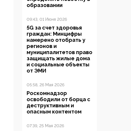
образовании
09:43, 01 Июня 2026
5G за счет здоровья
граждан: Минцифры
намерено отобрать у
регионов и
муниципалитетов право
защищать жилые дома
и социальные объекты
от ЭМИ
05:58, 26 Мая 2026
Роскомнадзор
освободили от борца с
деструктивным и
опасным контентом
07:39, 25 Мая 2026