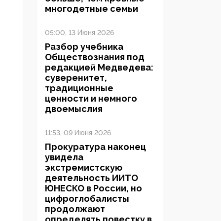
многодетные семьи
05:00, 13 Июня 2026
Разбор учебника
Обществознания под
редакцией Медведева:
суверенитет,
традиционные
ценности и немного
двоемыслия
11:53, 09 Июня 2026
Прокуратура наконец
увидела
экстремистскую
деятельность ИИТО
ЮНЕСКО в России, но
цифроглобалисты
продолжают
определять повестку в