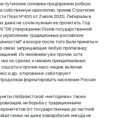
ые путинские силовики предприняли робкую
на собственную идеологию, приняв Стратегию
ти (Указ №400 от 2 июля 2021). Либералы в
ах даже не сочли нужным ее прочитать. Год
09 "Об утверждении Основ государственной
 и укреплению традиционных российских
ценностей" а вскоре после того были приняты и
 о связи, запрещающие любую пропаганду
ращений. Их чиновники уже прочли, хотя
 них не сделал, и никаких принципиальных
 соцсети и прочие масс-медия, включая
декс и др., откровенно саботируют
 продолжая форматировать население России
пункты глобалистской «методички» также
фровизация, ни борьба с традиционными
веренитетов (от государственных до частной
развал семьи, ни даже ковидобесие никуда не