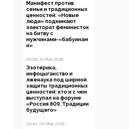
Манифест против
семьи и традиционных
ценностей: «Новые
люди» поднимают
электорат феминисток
на битву с
мужчинами-«бабуинам
и»
05:08, 15 Мая 2026
Эзотерика,
инфоцыганство и
лженаука под ширмой
защиты традиционных
ценностей: кто и с чем
выступал на форуме
«Россия 809. Традиции
будущего»
09:40, 06 Мая 2026