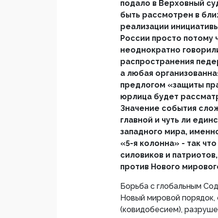
подало в Верховный су
быть рассмотрен в бли
реализации инициативы
России просто потому ч
неоднократно говорили
распространения педер
а любая организованна
предлогом «защиты прав
юрлица будет рассматр
Значение события сло
главной и чуть ли еди
западного мира, именн
«5-я колонна» - так чт
силовиков и патриотов
против Нового мирового
Борьба с глобальным Сод
Новый мировой порядок,
(ковидобесием), разруше