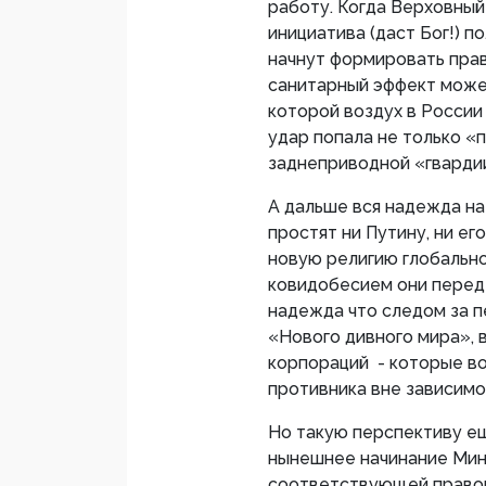
работу. Когда Верховный
инициатива (даст Бог!) п
начнут формировать пра
санитарный эффект може
которой воздух в России
удар попала не только «
заднеприводной «гвард
А дальше вся надежда на
простят ни Путину, ни ег
новую религию глобально
ковидобесием они перед 
надежда что следом за п
«Нового дивного мира», 
корпораций - которые во
противника вне зависимо
Но такую перспективу ещ
нынешнее начинание Мин
соответствующей правоп