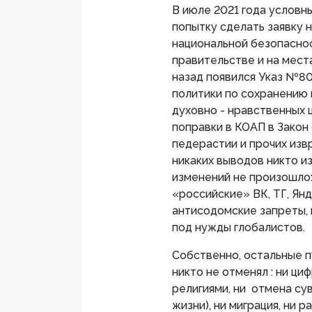
В июле 2021 года условн
попытку сделать заявку 
национальной безопаснос
правительстве и на мест
назад появился Указ №8
политики по сохранению
духовно - нравственных 
поправки в КОАП в Закон
педерастии и прочих изв
никаких выводов никто из
изменений не произошло:
«российские» ВК, ТГ, Ян
антисодомские запреты,
под нужды глобалистов.
Собственно, остальные 
никто не отменял : ни ци
религиями, ни отмена су
жизни), ни миграция, ни 