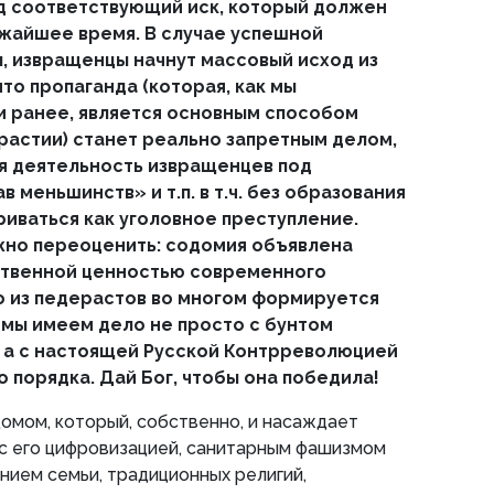
д соответствующий иск, который должен
жайшее время. В случае успешной
, извращенцы начнут массовый исход из
то пропаганда (которая, как мы
 ранее, является основным способом
астии) станет реально запретным делом,
я деятельность извращенцев под
 меньшинств» и т.п. в т.ч. без образования
иваться как уголовное преступление.
жно переоценить: содомия объявлена
нственной ценностью современного
о из педерастов во многом формируется
о мы имеем дело не просто с бунтом
, а с настоящей Русской Контрреволюцией
 порядка. Дай Бог, чтобы она победила!
омом, который, собственно, и насаждает
 с его цифровизацией, санитарным фашизмом
нием семьи, традиционных религий,