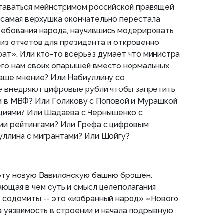
таваться мейнстримом российской правящей
а самая верхушка окончательно перестала
ребования народа, научившись модерировать
из отчетов для президента и откровенно
рат». Или кто-то всерьез думает что министра
го нам своих опарышей вместо нормальных
наше мнение? Или Набиуллину со
е внедряют цифровые рубли чтобы запретить
ли в МВФ? Или Голикову с Поповой и Мурашкой
кциями? Или Шадаева с Чернышенко с
ми рейтингами? Или Грефа с цифровым
уллина с мигрантами? Или Шойгу?
 эту новую Вавилонскую башню брошен.
ающая в чем суть и смысл целеполагания
а содомиты -- это «избранный народ» «Нового
а уязвимость в строении и начала подрывную