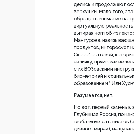
делись и продолжают ос
верхушки. Мало того, эт
обращать внимание на т
виртуальную реальность 
вытирая ноги об «электо
Мантурова, навязывающе
продуктов, интересует 
Скоробогатовой, которы
наличку, прямо как веле
с их ВОЗовскими инстру
биометрией и социальны
образованием? Или Хусн
Разумеется, нет.
Но вот, первый камень в
Глубинная Россия, поним
глобальных сатанистов (
дивного мира»), нащупал