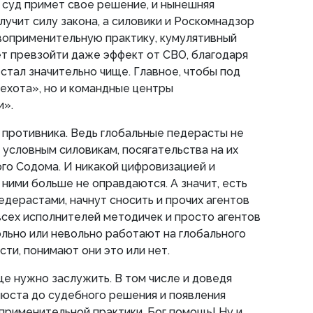
 суд примет свое решение, и нынешняя
олучит силу закона, а силовики и Роскомнадзор
воприменительную практику, кумулятивный
т превзойти даже эффект от СВО, благодаря
 стал значительно чище. Главное, чтобы под
пехота», но и командные центры
ии».
 противника. Ведь глобальные педерасты не
о условным силовикам, посягательства на их
го Содома. И никакой цифровизацией и
ними больше не оправдаются. А значит, есть
едерастами, начнут сносить и прочих агентов
всех исполнителей методичек и просто агентов
льно или невольно работают на глобального
сти, понимают они это или нет.
е нужно заслужить. В том числе и доведя
юста до судебного решения и появления
рименительной практики. Бог помощь! Ну и