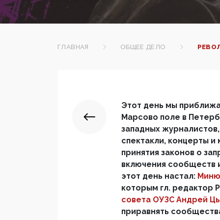
ГЛАВНАЯ
ОБЩЕЕ ДЕЛО
РЕВО
Этот день мы приближал
Марсово поле в Петерб
западных журналистов,
спектакли, концерты и
принятия законов о за
включения сообществ и
этот день настал:
Миню
которым гл. редактор 
совета ОУЗС Андрей Цы
приравнять сообществ