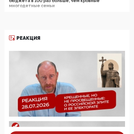
бюджета в 100 раз больше, чем кровные
многодетные семьи
05:00, 13 Июня 2026
Разбор учебника Обществознания под редакцией
Медведева: суверенитет, традиционные ценности
и немного двоемыслия
РЕАКЦИЯ
11:53, 09 Июня 2026
Прокуратура наконец увидела экстремистскую
деятельность ИИТО ЮНЕСКО в России, но
цифроглобалисты продолжают определять
повестку в образовании
09:43, 01 Июня 2026
5G за счет здоровья граждан: Минцифры намерено
отобрать у регионов и муниципалитетов право
защищать жилые дома и социальные объекты от
ЭМИ
05:58, 26 Мая 2026
Роскомнадзор освободили от борца с
деструктивным и опасным контентом
07:39, 25 Мая 2026
Манифест против семьи и традиционных