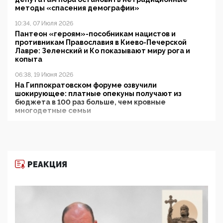
методы «спасения демографии»
10:34, 07 Июля 2026
Пантеон «героям»-пособникам нацистов и
противникам Православия в Киево-Печерской
Лавре: Зеленский и Ко показывают миру рога и
копыта
06:38, 19 Июня 2026
На Гиппократовском форуме озвучили
шокирующее: платные опекуны получают из
бюджета в 100 раз больше, чем кровные
многодетные семьи
05:00, 13 Июня 2026
Разбор учебника Обществознания под редакцией
Медведева: суверенитет, традиционные ценности
и немного двоемыслия
РЕАКЦИЯ
11:53, 09 Июня 2026
Прокуратура наконец увидела экстремистскую
деятельность ИИТО ЮНЕСКО в России, но
цифроглобалисты продолжают определять
повестку в образовании
09:43, 01 Июня 2026