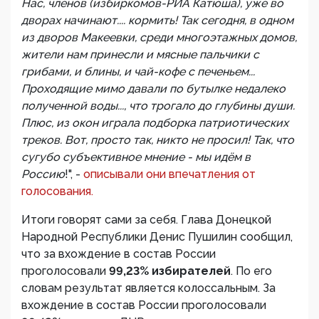
Нас, членов (избиркомов-РИА Катюша), уже во
дворах начинают.... кормить! Так сегодня, в одном
из дворов Макеевки, среди многоэтажных домов,
жители нам принесли и мясные пальчики с
грибами, и блины, и чай-кофе с печеньем...
Проходящие мимо давали по бутылке недалеко
полученной воды..., что трогало до глубины души.
Плюс, из окон играла подборка патриотических
треков. Вот, просто так, никто не просил! Так, что
сугубо субъективное мнение - мы идём в
Россию
!", -
описывали они впечатления от
голосования.
Итоги говорят сами за себя. Глава Донецкой
Народной Республики Денис Пушилин сообщил,
что за вхождение в состав России
проголосовали
99,23% избирателей
. По его
словам результат является колоссальным. За
вхождение в состав России проголосовали