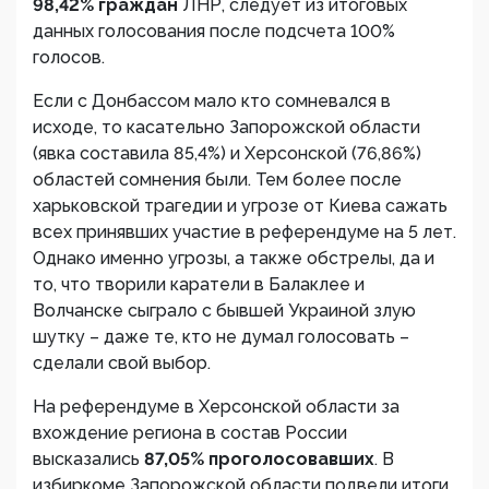
98,42% граждан
ЛНР, следует из итоговых
данных голосования после подсчета 100%
голосов.
Если с Донбассом мало кто сомневался в
исходе, то касательно Запорожской области
(явка составила 85,4%) и Херсонской (76,86%)
областей сомнения были. Тем более после
харьковской трагедии и угрозе от Киева сажать
всех принявших участие в референдуме на 5 лет.
Однако именно угрозы, а также обстрелы, да и
то, что творили каратели в Балаклее и
Волчанске сыграло с бывшей Украиной злую
шутку – даже те, кто не думал голосовать –
сделали свой выбор.
На референдуме в Херсонской области за
вхождение региона в состав России
высказались
87,05% проголосовавших
. В
избиркоме Запорожской области подвели итоги