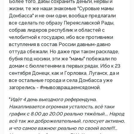
Более того, дабы сохранить деньги, нервы и
жизни, те же наши знакомые "Суровые мамы
Донбасса" и не они одни, вообще предлагали
все сделать по образу Переяславской Рады,
собрав лидеров республик и областей с
челобитной к государю, ибо все противники
вступления в состав России давным-давно
оттуда сбежали. Но даже при таком раскладе,
бубня под носики, эти же "мамы" побежали по
домам с бюллетенями в первых рядах. Ибо к 23
сентября Донецк, как и Горловка, Луганск, да и
все остальные города и села Донбасса уже
загорелись - #мывозвращаемсядомой.
"
Идёт 4 день выездного референдума.
Накапливается огромная усталость, всё таки
график с 8.00 до 20.00 реально тяжёлый.... Народ
всё так же доброжелательный, голосует активно,
и что самое важное: реально по своей воле!!!...