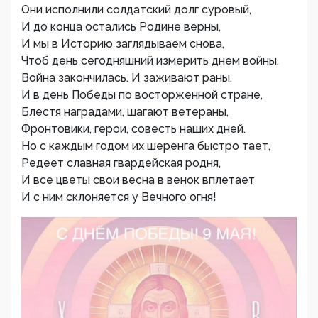
Они исполнили солдатский долг суровый,
И до конца остались Родине верны,
И мы в Историю заглядываем снова,
Чтоб день сегодняшний измерить днем войны.
Война закончилась. И заживают раны,
И в день Победы по восторженной стране,
Блестя наградами, шагают ветераны,
Фронтовики, герои, совесть наших дней.
Но с каждым годом их шеренга быстро тает,
Редеет славная гвардейская родня,
И все цветы свои весна в венок вплетает
И с ним склоняется у Вечного огня!