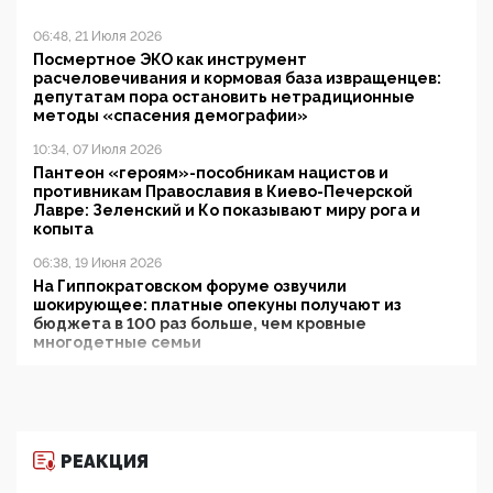
06:48, 21 Июля 2026
Посмертное ЭКО как инструмент
расчеловечивания и кормовая база извращенцев:
депутатам пора остановить нетрадиционные
методы «спасения демографии»
10:34, 07 Июля 2026
Пантеон «героям»-пособникам нацистов и
противникам Православия в Киево-Печерской
Лавре: Зеленский и Ко показывают миру рога и
копыта
06:38, 19 Июня 2026
На Гиппократовском форуме озвучили
шокирующее: платные опекуны получают из
бюджета в 100 раз больше, чем кровные
многодетные семьи
05:00, 13 Июня 2026
Разбор учебника Обществознания под редакцией
Медведева: суверенитет, традиционные ценности
и немного двоемыслия
РЕАКЦИЯ
11:53, 09 Июня 2026