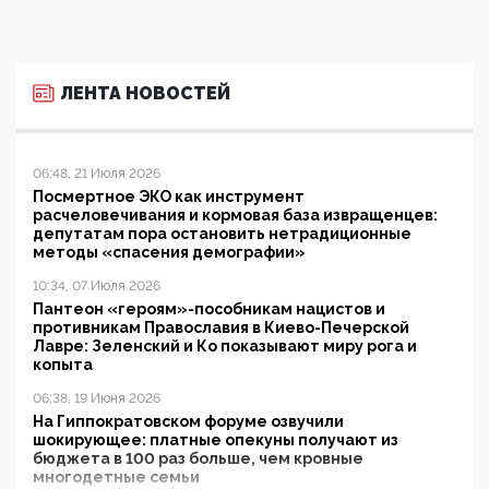
ЛЕНТА НОВОСТЕЙ
06:48, 21 Июля 2026
Посмертное ЭКО как инструмент
расчеловечивания и кормовая база извращенцев:
депутатам пора остановить нетрадиционные
методы «спасения демографии»
10:34, 07 Июля 2026
Пантеон «героям»-пособникам нацистов и
противникам Православия в Киево-Печерской
Лавре: Зеленский и Ко показывают миру рога и
копыта
06:38, 19 Июня 2026
На Гиппократовском форуме озвучили
шокирующее: платные опекуны получают из
бюджета в 100 раз больше, чем кровные
многодетные семьи