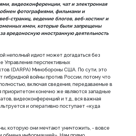
ми, видеоконференции, чат и электронная
, обмен фотографиями, фильмами и
еб-страниц, ведение блогов, веб-хостинг и
доменных имен, которые были запрещены
 за вредоносную иностранную деятельность
ой неполный идиот может догадаться без
ще Управления перспективных
ктов (DARPA) Минобороны США. По сути, это
 гибридной войны против России, потому что
полностью, включая сведения, передаваемые в
тя приоритетом конечно же являются западные
атов, видеоконференций и т.д., вся важная
льтруется и оперативно поступает «куда
ны, которую они мечтают уничтожить, - вовсе
 и обмена информацией». Нам прямо