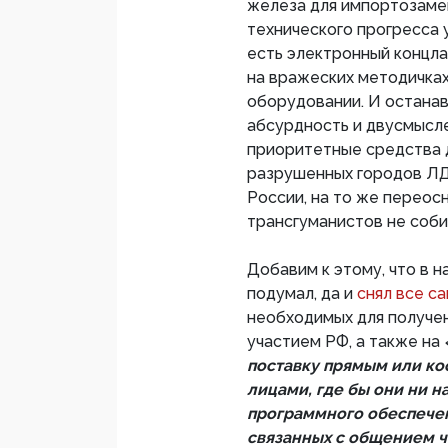
железа для импортозаме
технического прогресса у
есть электронный концла
на вражеских методичках
оборудовании. И останав
абсурдность и двусмысл
приоритетные средства 
разрушенных городов ЛД
России, на то же переос
трансгуманистов не соби
Добавим к этому, что в н
подумал, да и
снял все с
необходимых для получен
участием РФ, а также на
поставку прямым или к
лицами, где бы они ни н
программного обеспечен
связанных с общением ч