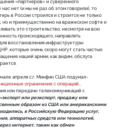
щения «партнеров» и суверенного
 нас нет (и мы не раз об этом говорили), то
герь в России строился и строится не только
, но и преимущественно на вражеском софте и
ливать это строительство, несмотря на всю
енность происходящего, направлять
для восстановления инфраструктуры
НР, которые очень скоро могут стать частью
нащение нашей армии, как видим, обслуга
рается.
ачале апреля с.г. Минфин США подумал-
анкционные ограничения с операций
,
ия или передачи телекоммуникаций с
«экспорт или реэкспорт, продажу или
освенным образом из США или американскими
аходились, в Российскую Федерацию услуг,
ия, аппаратных средств или технологий,
ерез интернет, таким как обмен