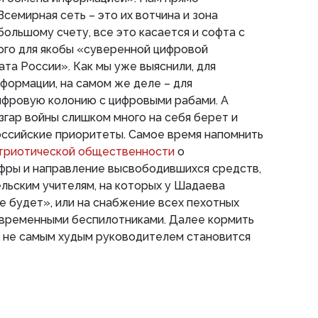
семирная сеть – это их вотчина и зона
большому счету, все это касается и софта с
ого для якобы «суверенной цифровой
та России». Как мы уже выяснили, для
формации, на самом же деле – для
ифровую колонию с цифровыми рабами. А
гар войны слишком много на себя берет и
оссийские приоритеты. Самое время напомнить
атриотической общественности
о
ры и направление высвободившихся средств,
ельским учителям, на которых у Шадаева
не будет», или на снабжение всех пехотных
временными беспилотниками. Далее кормить
с не самым худым руководителем становится