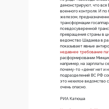
демонстрируют, что вся В
военного контроля. И по 
железом, предназначенн
трансформации госаппара
псевдосуверенной транс
превращения страны в ц
ведомство Шадаева в раз
показывает явные антир
недавнее требование п
расформировании Минциф
например, на зарплаты с
почему-то «денег нет и 
подразделений ВС РФ со
это нехилое ведомство 
очень опасно.
РИА Катюша