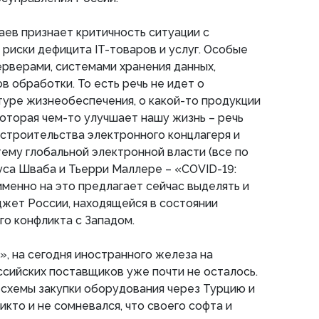
ев признает критичность ситуации с
риски дефицита IT-товаров и услуг. Особые
рверами, системами хранения данных,
в обработки. То есть речь не идет о
уре жизнеобеспечения, о какой-то продукции
оторая чем-то улучшает нашу жизнь – речь
строительства электронного концлагеря и
тему глобальной электронной власти (все по
са Шваба и Тьерри Маллере – «COVID-19:
именно на это предлагает сейчас выделять и
джет России, находящейся в состоянии
го конфликта с Западом.
, на сегодня иностранного железа на
оссийских поставщиков уже почти не осталось.
схемы закупки оборудования через Турцию и
икто и не сомневался, что своего софта и