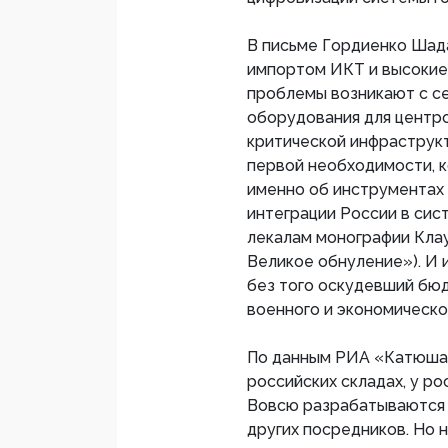
В письме Гордиенко Шада
импортом ИКТ и высокие 
проблемы возникают с се
оборудования для центро
критической инфраструкт
первой необходимости, к
именно об инструментах 
интеграции России в сис
лекалам монографии Клау
Великое обнуление»). И 
без того оскудевший бю
военного и экономическо
По данным РИА «Катюша»
российских складах, у р
Вовсю разрабатываются 
других посредников. Но н