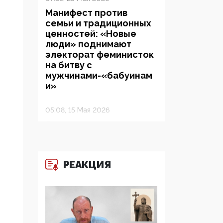
Манифест против
семьи и традиционных
ценностей: «Новые
люди» поднимают
электорат феминисток
на битву с
мужчинами-«бабуинам
и»
05:08, 15 Мая 2026
Эзотерика,
инфоцыганство и
лженаука под ширмой
защиты традиционных
РЕАКЦИЯ
ценностей: кто и с чем
выступал на форуме
«Россия 809. Традиции
будущего»
09:40, 06 Мая 2026