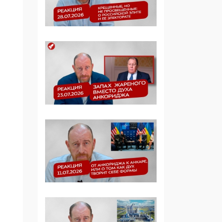
Симулякр патриотизма
и благолепия:
профилактика негатива
среди молодежи снова
отдана на откуп
«движперам»
03:35, 25 Апреля 2026
120 лет
парламентаризма: как
институт
народовластия
превратился в «чего
изволите» для
Правительства и АП
06:29, 15 Апреля 2026
Социальный фонд
России – пионер