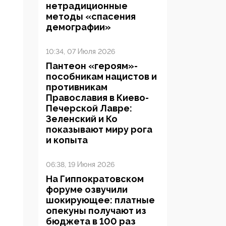
нетрадиционные
методы «спасения
демографии»
10:34, 07 Июля 2026
Пантеон «героям»-
пособникам нацистов и
противникам
Православия в Киево-
Печерской Лавре:
Зеленский и Ко
показывают миру рога
и копыта
06:38, 19 Июня 2026
На Гиппократовском
форуме озвучили
шокирующее: платные
опекуны получают из
бюджета в 100 раз