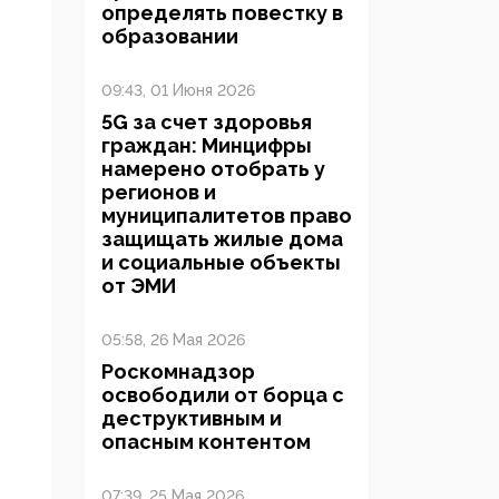
определять повестку в
образовании
09:43, 01 Июня 2026
5G за счет здоровья
граждан: Минцифры
намерено отобрать у
регионов и
муниципалитетов право
защищать жилые дома
и социальные объекты
от ЭМИ
05:58, 26 Мая 2026
Роскомнадзор
освободили от борца с
деструктивным и
опасным контентом
07:39, 25 Мая 2026