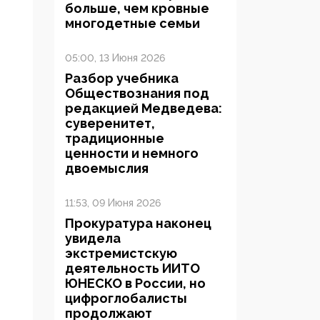
больше, чем кровные
многодетные семьи
05:00, 13 Июня 2026
Разбор учебника
Обществознания под
редакцией Медведева:
суверенитет,
традиционные
ценности и немного
двоемыслия
11:53, 09 Июня 2026
Прокуратура наконец
увидела
экстремистскую
деятельность ИИТО
ЮНЕСКО в России, но
цифроглобалисты
продолжают