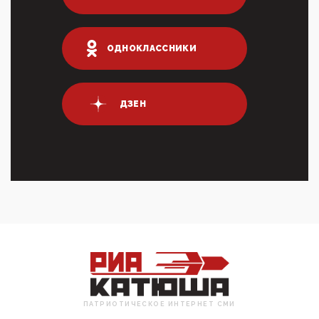
Террорист и убийца Буданов вальяжно сообщил,
что союзники просили Киев не наносить удары по
энергети...
ОДНОКЛАССНИКИ
01:54, 10 Апреля 2026
ПрезидентПутинвчера вечером обьявил
Пасхальное перемирие с 16 часов субботы до конца
дня Воскресен...
ДЗЕН
01:09, 10 Апреля 2026
Цифроконцлагерь работает только на
входМошенники активно пользуются аккаунтами на
Госуслугах уме...
12:01, 10 Апреля 2026
Сионистское правительство благосклонно
разрешило православным христианам провести
обряд Схождения Бл...
09:40, 10 Апреля 2026
Честно говоря, ситуация с продвижением через
российские крупнейшие СМИ персоны Эррола
Маска (отца Ил...
07:11, 10 Апреля 2026
ПАТРИОТИЧЕСКОЕ ИНТЕРНЕТ СМИ
Те, кто стоят за массовым завозом в Россию