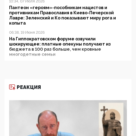
10:34, 07 Июля 2026
Пантеон «героям»-пособникам нацистов и
противникам Православия в Киево-Печерской
Лавре: Зеленский и Ко показывают миру рога и
копыта
06:38, 19 Июня 2026
На Гиппократовском форуме озвучили
шокирующее: платные опекуны получают из
бюджета в 100 раз больше, чем кровные
многодетные семьи
05:00, 13 Июня 2026
Разбор учебника Обществознания под редакцией
Медведева: суверенитет, традиционные ценности
и немного двоемыслия
РЕАКЦИЯ
11:53, 09 Июня 2026
Прокуратура наконец увидела экстремистскую
деятельность ИИТО ЮНЕСКО в России, но
цифроглобалисты продолжают определять
повестку в образовании
09:43, 01 Июня 2026
5G за счет здоровья граждан: Минцифры намерено
отобрать у регионов и муниципалитетов право