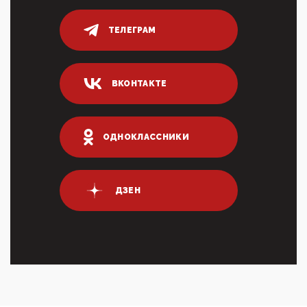
переводах по ...
03:35, 10 Апреля 2026
ТЕЛЕГРАМ
Суммарное вознаграждение менеджменту в 15
крупных банках по итогам 2025 года превысило 63
млрд руб. ...
03:01, 10 Апреля 2026
ВКОНТАКТЕ
Террорист и убийца Буданов вальяжно сообщил,
что союзники просили Киев не наносить удары по
энергети...
ОДНОКЛАССНИКИ
01:54, 10 Апреля 2026
ПрезидентПутинвчера вечером обьявил
Пасхальное перемирие с 16 часов субботы до конца
дня Воскресен...
ДЗЕН
01:09, 10 Апреля 2026
Цифроконцлагерь работает только на
входМошенники активно пользуются аккаунтами на
Госуслугах уме...
12:01, 10 Апреля 2026
Сионистское правительство благосклонно
разрешило православным христианам провести
обряд Схождения Бл...