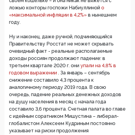
своем кошельке – и она никак не вяжется с
ложью конторы госпожи Набиуллиной
о
«максимальной инфляции в 4,2%»
в нынешнем
году.
Ну и наконец, даже ручной, подчиняющийся
Правительству Росстат не может скрывать
очевидный факт - реальные располагаемые
доходы россиян продолжают падение: в
третьем квартале 2020 г. они
упали на 4,8% в
годовом выражении
. За январь – сентябрь
снижение составило 4,3 процента к
аналогичному периоду 2019 года. В свою
очередь, падение реальных денежных доходов
на душу населения в месяц с начала года
составило 3,6 процента. Счетная палата во главе
с идейным соратником Мишустина – либерал-
глобалистом Алексеем Кудриным постоянно
указывает на риски продолжения