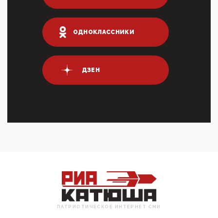
Террорист и убийца Буданов вальяжно сообщил,
что союзники просили Киев не наносить удары по
энергети...
ОДНОКЛАССНИКИ
01:54, 10 Апреля 2026
ПрезидентПутинвчера вечером обьявил
Пасхальное перемирие с 16 часов субботы до конца
дня Воскресен...
ДЗЕН
01:09, 10 Апреля 2026
Цифроконцлагерь работает только на
входМошенники активно пользуются аккаунтами на
Госуслугах уме...
12:01, 10 Апреля 2026
Сионистское правительство благосклонно
разрешило православным христианам провести
обряд Схождения Бл...
09:40, 10 Апреля 2026
Честно говоря, ситуация с продвижением через
российские крупнейшие СМИ персоны Эррола
Маска (отца Ил...
07:11, 10 Апреля 2026
ПАТРИОТИЧЕСКОЕ ИНТЕРНЕТ СМИ
Те, кто стоят за массовым завозом в Россию