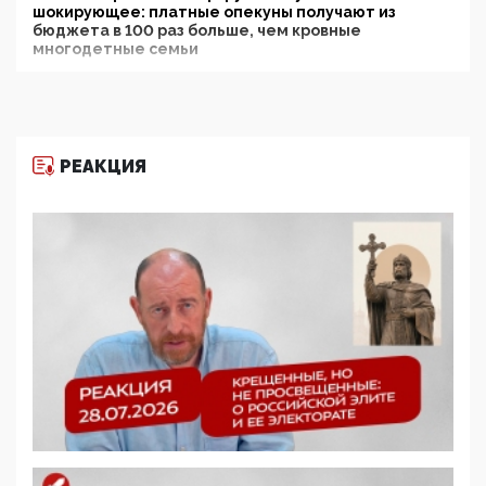
шокирующее: платные опекуны получают из
бюджета в 100 раз больше, чем кровные
многодетные семьи
05:00, 13 Июня 2026
Разбор учебника Обществознания под редакцией
Медведева: суверенитет, традиционные ценности
и немного двоемыслия
РЕАКЦИЯ
11:53, 09 Июня 2026
Прокуратура наконец увидела экстремистскую
деятельность ИИТО ЮНЕСКО в России, но
цифроглобалисты продолжают определять
повестку в образовании
09:43, 01 Июня 2026
5G за счет здоровья граждан: Минцифры намерено
отобрать у регионов и муниципалитетов право
защищать жилые дома и социальные объекты от
ЭМИ
05:58, 26 Мая 2026
Роскомнадзор освободили от борца с
деструктивным и опасным контентом
07:39, 25 Мая 2026