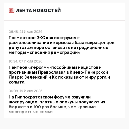
ЛЕНТА НОВОСТЕЙ
06:48, 21 Июля 2026
Посмертное ЭКО как инструмент
расчеловечивания и кормовая база извращенцев:
депутатам пора остановить нетрадиционные
методы «спасения демографии»
10:34, 07 Июля 2026
Пантеон «героям»-пособникам нацистов и
противникам Православия в Киево-Печерской
Лавре: Зеленский и Ко показывают миру рога и
копыта
06:38, 19 Июня 2026
На Гиппократовском форуме озвучили
шокирующее: платные опекуны получают из
бюджета в 100 раз больше, чем кровные
многодетные семьи
05:00, 13 Июня 2026
Разбор учебника Обществознания под редакцией