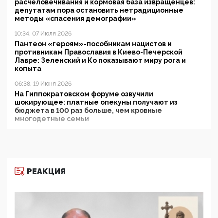
расчеловечивания и кормовая база извращенцев:
депутатам пора остановить нетрадиционные
методы «спасения демографии»
10:34, 07 Июля 2026
Пантеон «героям»-пособникам нацистов и
противникам Православия в Киево-Печерской
Лавре: Зеленский и Ко показывают миру рога и
копыта
06:38, 19 Июня 2026
На Гиппократовском форуме озвучили
шокирующее: платные опекуны получают из
бюджета в 100 раз больше, чем кровные
многодетные семьи
05:00, 13 Июня 2026
Разбор учебника Обществознания под редакцией
Медведева: суверенитет, традиционные ценности
и немного двоемыслия
РЕАКЦИЯ
11:53, 09 Июня 2026
Прокуратура наконец увидела экстремистскую
деятельность ИИТО ЮНЕСКО в России, но
цифроглобалисты продолжают определять
повестку в образовании