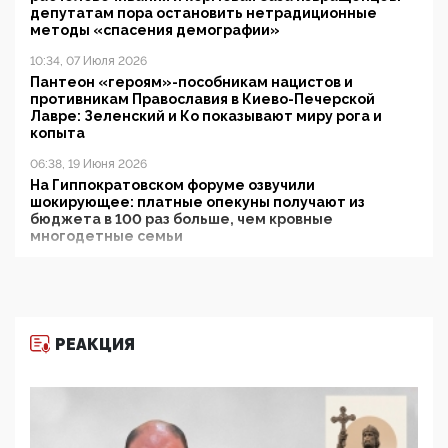
депутатам пора остановить нетрадиционные
методы «спасения демографии»
10:34, 07 Июля 2026
Пантеон «героям»-пособникам нацистов и
противникам Православия в Киево-Печерской
Лавре: Зеленский и Ко показывают миру рога и
копыта
06:38, 19 Июня 2026
На Гиппократовском форуме озвучили
шокирующее: платные опекуны получают из
бюджета в 100 раз больше, чем кровные
многодетные семьи
05:00, 13 Июня 2026
Разбор учебника Обществознания под редакцией
Медведева: суверенитет, традиционные ценности
и немного двоемыслия
РЕАКЦИЯ
11:53, 09 Июня 2026
Прокуратура наконец увидела экстремистскую
деятельность ИИТО ЮНЕСКО в России, но
цифроглобалисты продолжают определять
повестку в образовании